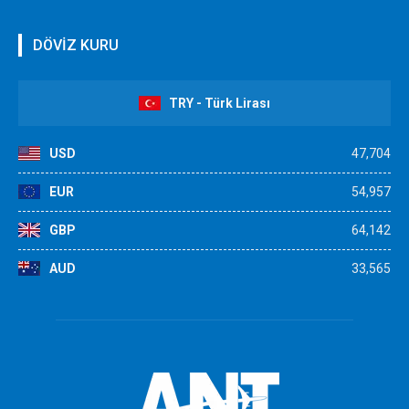
DÖVİZ KURU
TRY - Türk Lirası
USD
47,704
EUR
54,957
GBP
64,142
AUD
33,565