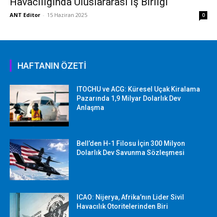
Havacılığında Uluslararası İş Birliği
ANT Editor
-
15 Haziran 2025
0
HAFTANIN ÖZETİ
ITOCHU ve ACG: Küresel Uçak Kiralama
Pazarında 1,9 Milyar Dolarlık Dev
Anlaşma
Bell’den H-1 Filosu İçin 300 Milyon
Dolarlık Dev Savunma Sözleşmesi
ICAO: Nijerya, Afrika’nın Lider Sivil
Havacılık Otoritelerinden Biri