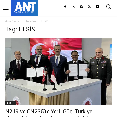
Ana Sayfa
Etiketler
ELSİS
Tag: ELSİS
Basın
N219 ve CN235’te Yerli Güç: Türkiye