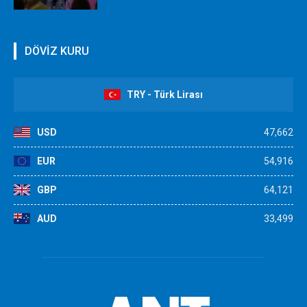
DÖVİZ KURU
TRY - Türk Lirası
USD
47,662
EUR
54,916
GBP
64,121
AUD
33,499