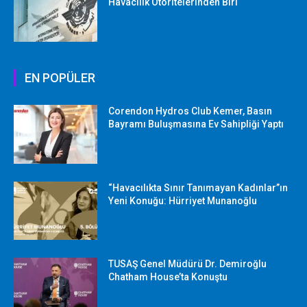
Havacılık Otoritelerinden Biri
EN POPÜLER
Corendon Hydros Club Kemer, Basın
Bayramı Buluşmasına Ev Sahipliği Yaptı
“Havacılıkta Sınır Tanımayan Kadınlar”ın
Yeni Konuğu: Hürriyet Munanoğlu
TUSAŞ Genel Müdürü Dr. Demiroğlu
Chatham House’ta Konuştu