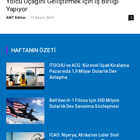
Yolcu Uçağını Geliştirmek İçin İş Birliği
Yapıyor
ANT Editor
-
13 Kasım 2024
0
HAFTANIN ÖZETİ
ITOCHU ve ACG: Küresel Uçak Kiralama
Pazarında 1,9 Milyar Dolarlık Dev
Anlaşma
Bell’den H-1 Filosu İçin 300 Milyon
Dolarlık Dev Savunma Sözleşmesi
ICAO: Nijerya, Afrika’nın Lider Sivil