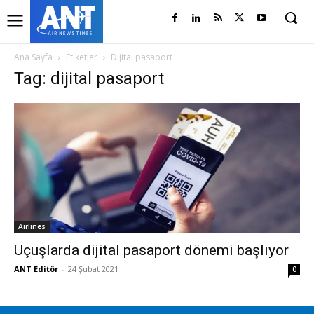
Ana Sayfa
Etiketler
Dijital pasaport
Tag: dijital pasaport
Airlines
Uçuşlarda dijital pasaport dönemi başlıyor
ANT Editör
-
24 Şubat 2021
0