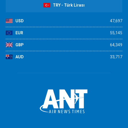
TRY - Türk Lirası
USD
47,697
EUR
55,145
GBP
64,349
AUD
33,717