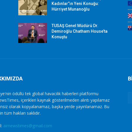
Kadınlar”ın Yeni Konuğu:
Hürriyet Munanoğlu
TUSAŞ Genel Müdürü Dr.
Demiroğlu Chatham House’ta
Konuştu
KKIMIZDA
B
ye'nin ödüllü tek global havacılık haberleri platformu
ewsTimes, içerikleri kaynak gösterilmeden alıntı yapılamaz
zinsiz olarak kopyalanamaz, başka yerde yayınlanamaz. Bu
in tüm hakları saklıdır.
l:
airnewstimes@gmail.com