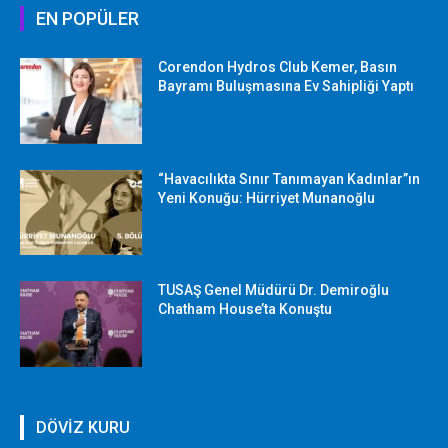
EN POPÜLER
Corendon Hydros Club Kemer, Basın
Bayramı Buluşmasına Ev Sahipliği Yaptı
“Havacılıkta Sınır Tanımayan Kadınlar”ın
Yeni Konuğu: Hürriyet Munanoğlu
TUSAŞ Genel Müdürü Dr. Demiroğlu
Chatham House’ta Konuştu
DÖVİZ KURU