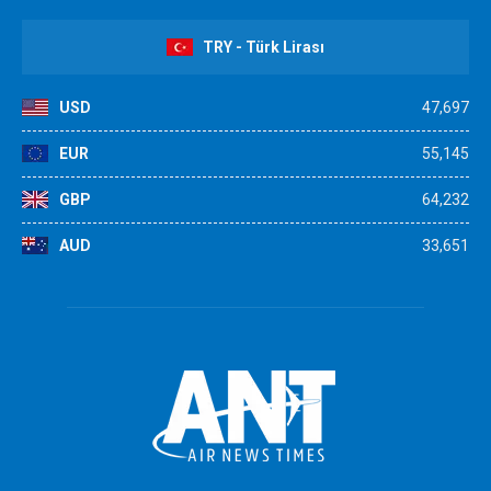
TRY - Türk Lirası
USD
47,697
EUR
55,145
GBP
64,232
AUD
33,651