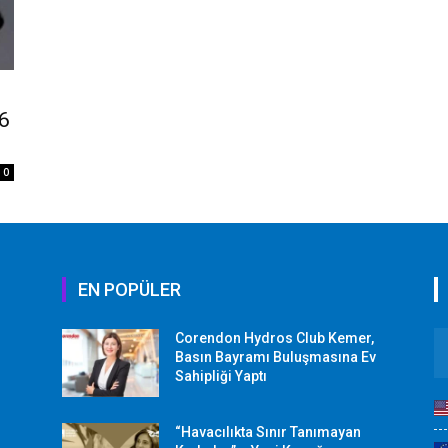
 6
0
EN POPÜLER
Corendon Hydros Club Kemer,
r
Basın Bayramı Buluşmasına Ev
Sahipliği Yaptı
“Havacılıkta Sınır Tanımayan