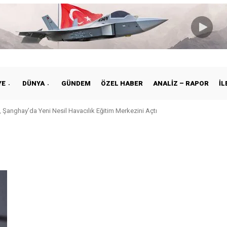
YE
DÜNYA
GÜNDEM
ÖZEL HABER
ANALIZ – RAPOR
İL
 Şanghay’da Yeni Nesil Havacılık Eğitim Merkezini Açtı