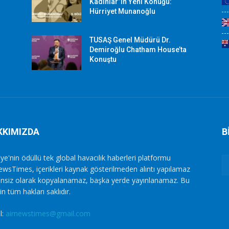
Kadınlar”ın Yeni Konuğu:
Hürriyet Munanoğlu
TUSAŞ Genel Müdürü Dr.
Demiroğlu Chatham House’ta
Konuştu
KKIMIZDA
B
ye'nin ödüllü tek global havacılık haberleri platformu
ewsTimes, içerikleri kaynak gösterilmeden alıntı yapılamaz
zinsiz olarak kopyalanamaz, başka yerde yayınlanamaz. Bu
in tüm hakları saklıdır.
l:
airnewstimes@gmail.com