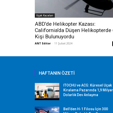
Uçak Kazaları
ABD’de Helikopter Kazası:
California’da Düşen Helikopterde
Kişi Bulunuyordu
ANT Editor
-
11 Şubat 2024
HAFTANIN ÖZETİ
ITOCHU ve ACG: Küresel Uçak
Kiralama Pazarında 1,9 Milya
Dolarlık Dev Anlaşma
Bell’den H-1 Filosu İçin 300