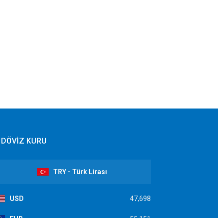
DÖVİZ KURU
TRY - Türk Lirası
USD
47,698