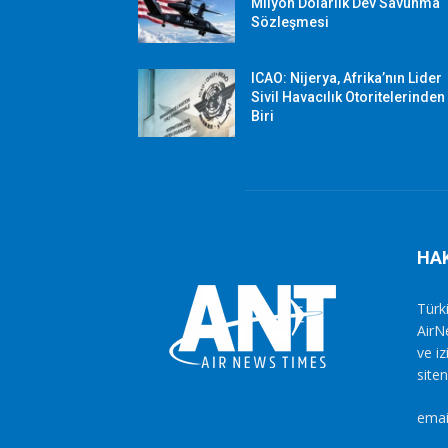
Milyon Dolarlık Dev Savunma
Sözleşmesi
ICAO: Nijerya, Afrika’nın Lider
Sivil Havacılık Otoritelerinden
Biri
HA
Türki
AirN
ve i
siten
emai