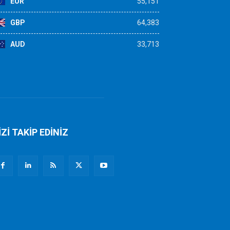
EUR
55,151
GBP
64,383
AUD
33,713
İZİ TAKİP EDİNİZ