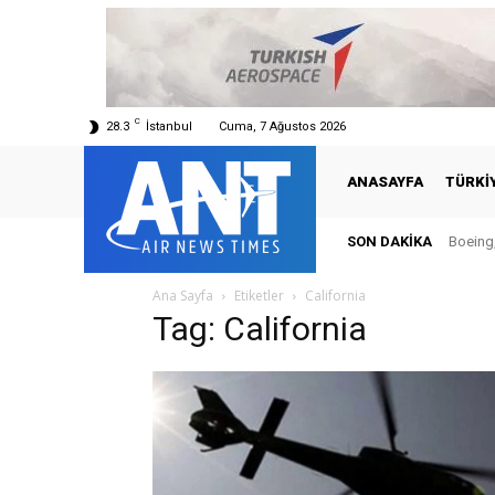
C
28.3
İstanbul
Cuma, 7 Ağustos 2026
ANASAYFA
TÜRKI
SON DAKIKA
Boeing,
Ana Sayfa
Etiketler
California
Tag: California