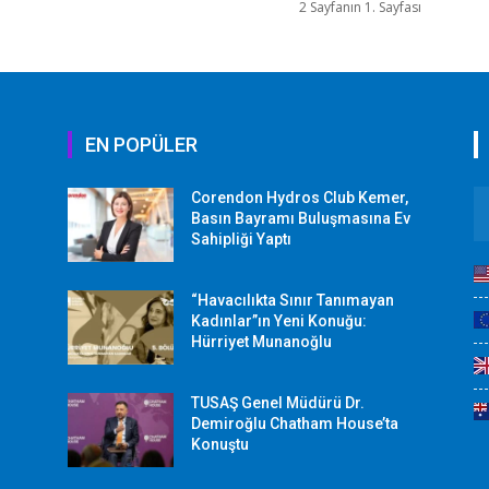
2 Sayfanın 1. Sayfası
EN POPÜLER
Corendon Hydros Club Kemer,
r
Basın Bayramı Buluşmasına Ev
Sahipliği Yaptı
“Havacılıkta Sınır Tanımayan
Kadınlar”ın Yeni Konuğu:
Hürriyet Munanoğlu
TUSAŞ Genel Müdürü Dr.
Demiroğlu Chatham House’ta
Konuştu