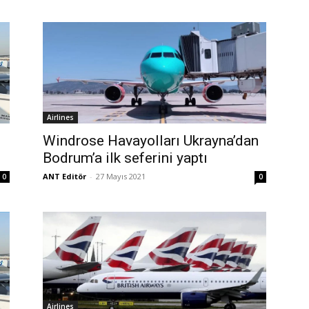
Airlines
Windrose Havayolları Ukrayna’dan
Bodrum’a ilk seferini yaptı
ANT Editör
-
27 Mayıs 2021
0
0
Airlines