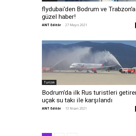
flydubai’den Bodrum ve Trabzon’a
güzel haber!
ANT Editör
-
27 Mayıs 2021
Turizm
Bodrum’da ilk Rus turistleri getire
uçak su takı ile karşılandı
ANT Editör
-
13 Nisan 2021