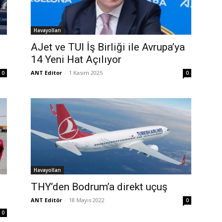
Havayolları
AJet ve TUI İş Birliği ile Avrupa’ya
14 Yeni Hat Açılıyor
ANT Editor
-
1 Kasım 2025
0
0
Havayolları
THY’den Bodrum’a direkt uçuş
ANT Editör
-
18 Mayıs 2022
0
0