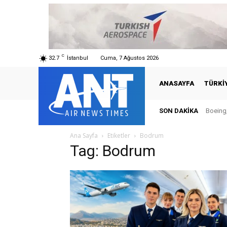
C
32.7
İstanbul
Cuma, 7 Ağustos 2026
ANASAYFA
TÜRKI
SON DAKIKA
Boeing,
Ana Sayfa
Etiketler
Bodrum
Tag: Bodrum