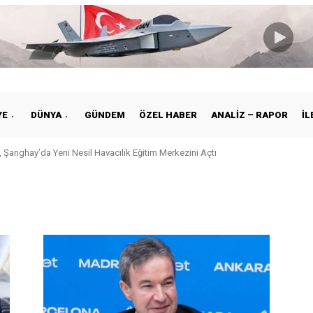
YE
DÜNYA
GÜNDEM
ÖZEL HABER
ANALIZ – RAPOR
İL
 Şanghay’da Yeni Nesil Havacılık Eğitim Merkezini Açtı