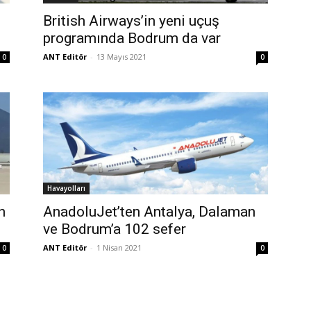
British Airways’in yeni uçuş
programında Bodrum da var
ANT Editör
-
13 Mayıs 2021
0
0
Havayolları
n
AnadoluJet’ten Antalya, Dalaman
ve Bodrum’a 102 sefer
ANT Editör
-
1 Nisan 2021
0
0