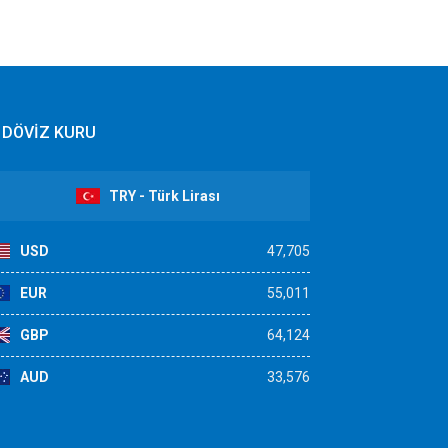
DÖVİZ KURU
TRY - Türk Lirası
USD
47,705
EUR
55,011
GBP
64,124
AUD
33,576