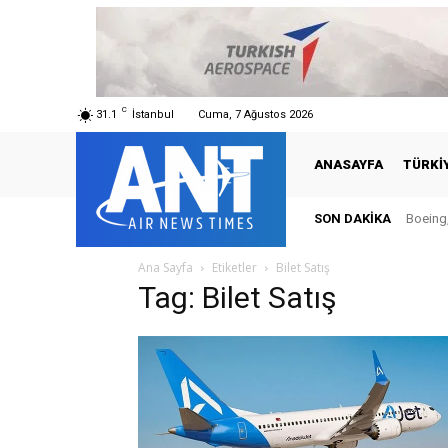
C
31.1
İstanbul
Cuma, 7 Ağustos 2026
ANASAYFA
TÜRKI
SON DAKIKA
Boeing,
Ana Sayfa
Etiketler
Bilet Satış
Tag: Bilet Satış