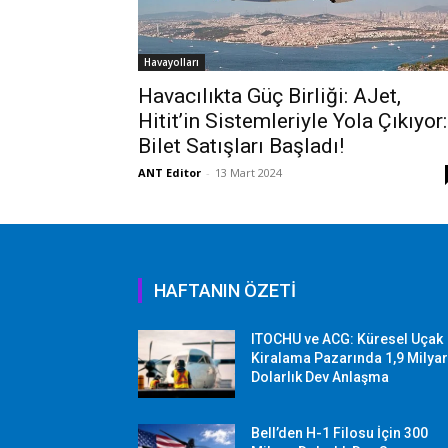
Havayolları
Havacılıkta Güç Birliği: AJet,
Hitit’in Sistemleriyle Yola Çıkıyor:
Bilet Satışları Başladı!
ANT Editor
-
13 Mart 2024
HAFTANIN ÖZETİ
ITOCHU ve ACG: Küresel Uçak
Kiralama Pazarında 1,9 Milya
Dolarlık Dev Anlaşma
Bell’den H-1 Filosu İçin 300