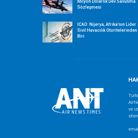
Milyon Dolarlık Dev Savunma
Sözleşmesi
ICAO: Nijerya, Afrika’nın Lider
Sivil Havacılık Otoritelerinden
Biri
HA
Türki
AirN
ve i
siten
emai