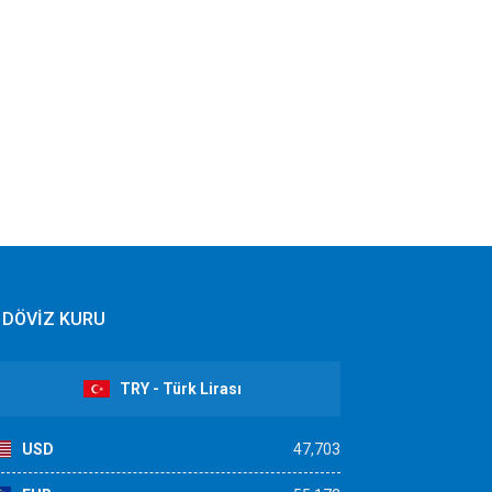
DÖVİZ KURU
TRY - Türk Lirası
USD
47,703