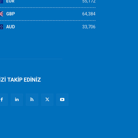
EUR
55,172
GBP
64,384
AUD
33,706
İZİ TAKİP EDİNİZ