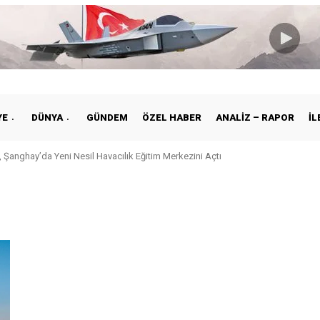
YE
DÜNYA
GÜNDEM
ÖZEL HABER
ANALIZ – RAPOR
İL
 Şanghay’da Yeni Nesil Havacılık Eğitim Merkezini Açtı