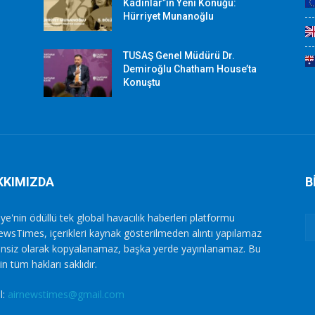
Kadınlar”ın Yeni Konuğu:
Hürriyet Munanoğlu
TUSAŞ Genel Müdürü Dr.
Demiroğlu Chatham House’ta
Konuştu
KKIMIZDA
B
ye'nin ödüllü tek global havacılık haberleri platformu
ewsTimes, içerikleri kaynak gösterilmeden alıntı yapılamaz
zinsiz olarak kopyalanamaz, başka yerde yayınlanamaz. Bu
in tüm hakları saklıdır.
l:
airnewstimes@gmail.com