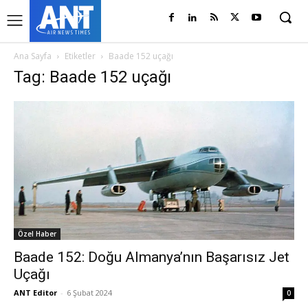
Ana Sayfa
Etiketler
Baade 152 uçağı
Tag: Baade 152 uçağı
Özel Haber
Baade 152: Doğu Almanya’nın Başarısız Jet
Uçağı
ANT Editor
-
6 Şubat 2024
0