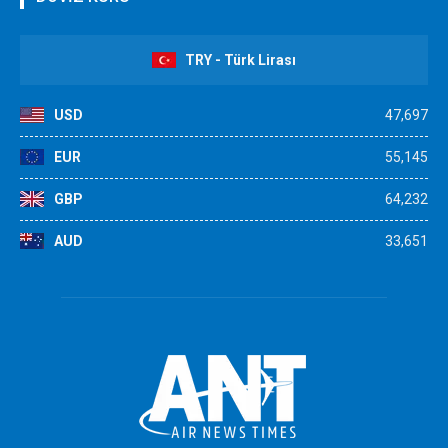
TRY - Türk Lirası
USD
47,697
EUR
55,145
GBP
64,232
AUD
33,651