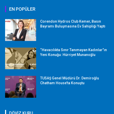
EN POPÜLER
Corendon Hydros Club Kemer, Basın
Bayramı Buluşmasına Ev Sahipliği Yaptı
“Havacılıkta Sınır Tanımayan Kadınlar”ın
Yeni Konuğu: Hürriyet Munanoğlu
TUSAŞ Genel Müdürü Dr. Demiroğlu
Chatham House’ta Konuştu
DÖVİZ KURU