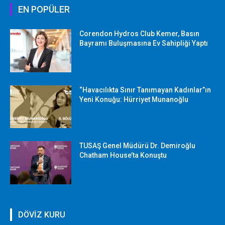
EN POPÜLER
Corendon Hydros Club Kemer, Basın
Bayramı Buluşmasına Ev Sahipliği Yaptı
“Havacılıkta Sınır Tanımayan Kadınlar”ın
Yeni Konuğu: Hürriyet Munanoğlu
TUSAŞ Genel Müdürü Dr. Demiroğlu
Chatham House’ta Konuştu
DÖVİZ KURU