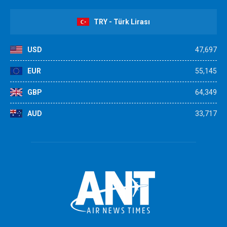
TRY - Türk Lirası
USD
47,697
EUR
55,145
GBP
64,349
AUD
33,717