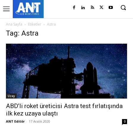
Ana Sayfa
Etiketler
Astra
Tag: Astra
Uzay
ABD’li roket üreticisi Astra test fırlatışında
ilk kez uzaya ulaştı
ANT Editör
-
17 Aralık 2020
0