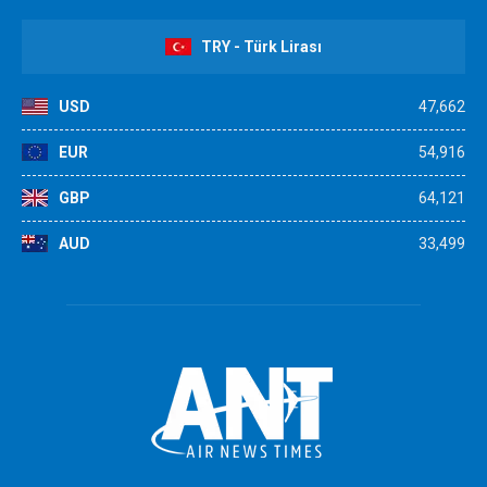
TRY - Türk Lirası
USD
47,662
EUR
54,916
GBP
64,121
AUD
33,499