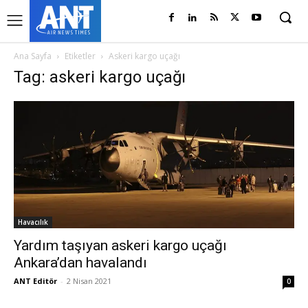
Ana Sayfa
Etiketler
Askeri kargo uçağı
Tag: askeri kargo uçağı
Havacılık
Yardım taşıyan askeri kargo uçağı
Ankara’dan havalandı
ANT Editör
-
2 Nisan 2021
0