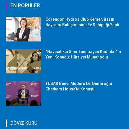
EN POPÜLER
Corendon Hydros Club Kemer, Basın
Bayramı Buluşmasına Ev Sahipliği Yaptı
“Havacılıkta Sınır Tanımayan Kadınlar”ın
Yeni Konuğu: Hürriyet Munanoğlu
TUSAŞ Genel Müdürü Dr. Demiroğlu
Chatham House’ta Konuştu
DÖVİZ KURU