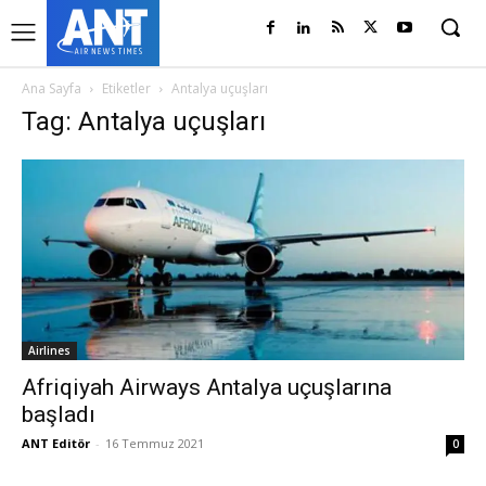
Ana Sayfa
Etiketler
Antalya uçuşları
Tag: Antalya uçuşları
Airlines
Afriqiyah Airways Antalya uçuşlarına
başladı
ANT Editör
-
16 Temmuz 2021
0