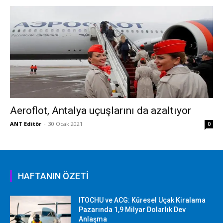
Aeroflot, Antalya uçuşlarını da azaltıyor
ANT Editör
-
30 Ocak 2021
0
HAFTANIN ÖZETİ
ITOCHU ve ACG: Küresel Uçak Kiralama
Pazarında 1,9 Milyar Dolarlık Dev
Anlaşma