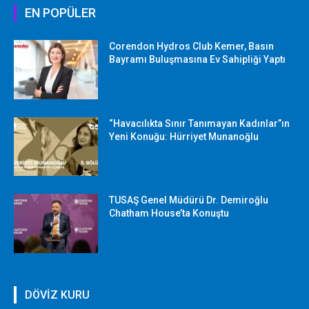
EN POPÜLER
Corendon Hydros Club Kemer, Basın
Bayramı Buluşmasına Ev Sahipliği Yaptı
“Havacılıkta Sınır Tanımayan Kadınlar”ın
Yeni Konuğu: Hürriyet Munanoğlu
TUSAŞ Genel Müdürü Dr. Demiroğlu
Chatham House’ta Konuştu
DÖVİZ KURU