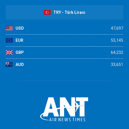
TRY - Türk Lirası
USD
47,697
EUR
55,145
GBP
64,232
AUD
33,651