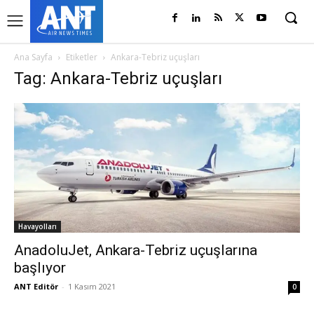
Ana Sayfa
Etiketler
Ankara-Tebriz uçuşları
Tag: Ankara-Tebriz uçuşları
Havayolları
AnadoluJet, Ankara-Tebriz uçuşlarına
başlıyor
ANT Editör
-
1 Kasım 2021
0