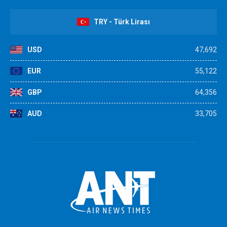
TRY - Türk Lirası
USD
47,692
EUR
55,122
GBP
64,356
AUD
33,705