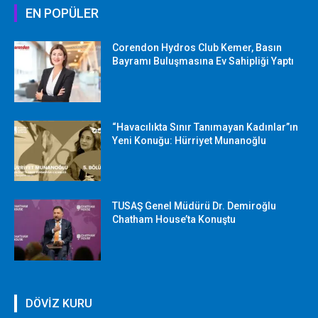
EN POPÜLER
Corendon Hydros Club Kemer, Basın
Bayramı Buluşmasına Ev Sahipliği Yaptı
“Havacılıkta Sınır Tanımayan Kadınlar”ın
Yeni Konuğu: Hürriyet Munanoğlu
TUSAŞ Genel Müdürü Dr. Demiroğlu
Chatham House’ta Konuştu
DÖVİZ KURU