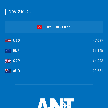
DÖVİZ KURU
TRY - Türk Lirası
USD
47,697
EUR
55,145
GBP
64,232
AUD
33,651