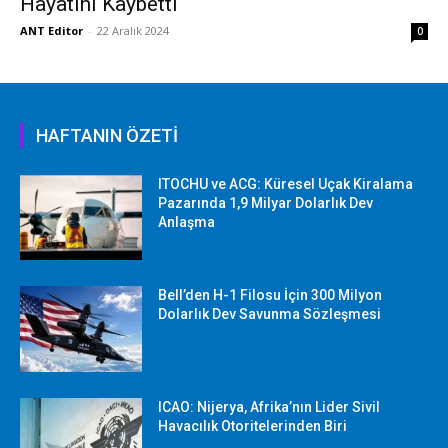
Hayatını Kaybetti
ANT Editor
-
22 Aralık 2024
0
HAFTANIN ÖZETİ
ITOCHU ve ACG: Küresel Uçak Kiralama
Pazarında 1,9 Milyar Dolarlık Dev
Anlaşma
Bell’den H-1 Filosu İçin 300 Milyon
Dolarlık Dev Savunma Sözleşmesi
ICAO: Nijerya, Afrika’nın Lider Sivil
Havacılık Otoritelerinden Biri