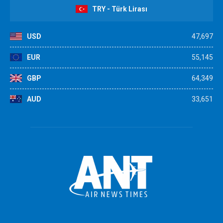
TRY - Türk Lirası
USD
47,697
EUR
55,145
GBP
64,349
AUD
33,651