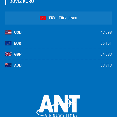
DÖVİZ KURU
TRY - Türk Lirası
USD
47,698
EUR
55,151
GBP
64,383
AUD
33,713