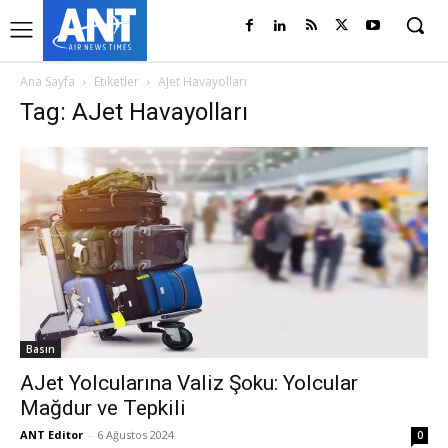
Ana Sayfa
Etiketler
AJet Havayolları
Tag: AJet Havayolları
Basın
AJet Yolcularına Valiz Şoku: Yolcular
Mağdur ve Tepkili
ANT Editor
-
6 Ağustos 2024
0