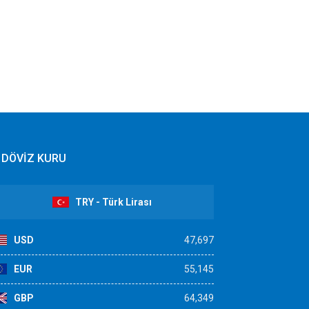
DÖVİZ KURU
TRY - Türk Lirası
USD
47,697
EUR
55,145
GBP
64,349