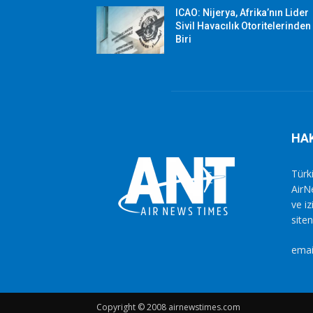
ICAO: Nijerya, Afrika’nın Lider
Sivil Havacılık Otoritelerinden
Biri
HA
Türki
AirN
ve i
siten
emai
Copyright © 2008 airnewstimes.com