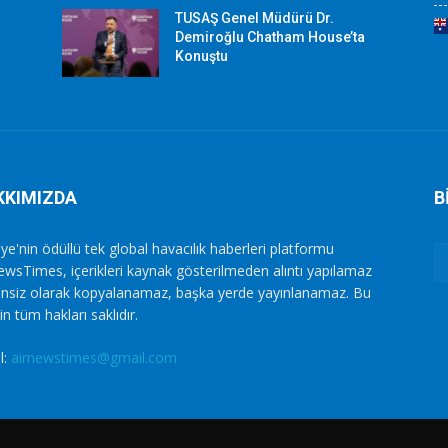
TUSAŞ Genel Müdürü Dr.
Demiroğlu Chatham House’ta
Konuştu
KKIMIZDA
B
ye'nin ödüllü tek global havacılık haberleri platformu
ewsTimes, içerikleri kaynak gösterilmeden alıntı yapılamaz
zinsiz olarak kopyalanamaz, başka yerde yayınlanamaz. Bu
in tüm hakları saklıdır.
l:
airnewstimes@gmail.com