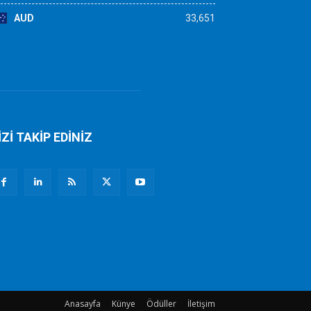
AUD
33,651
İZİ TAKİP EDİNİZ
Anasayfa
Künye
Ödüller
İletişim