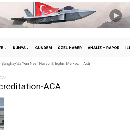
YE
DÜNYA
GÜNDEM
ÖZEL HABER
ANALIZ – RAPOR
İL
 Şanghay’da Yeni Nesil Havacılık Eğitim Merkezini Açtı
-ACA
creditation-ACA