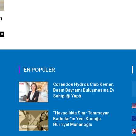
n
0
EN POPÜLER
Corendon Hydros Club Kemer,
r
Basın Bayramı Buluşmasına Ev
Sahipliği Yaptı
“Havacılıkta Sınır Tanımayan
Kadınlar”ın Yeni Konuğu:
Hürriyet Munanoğlu