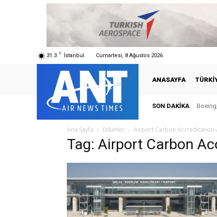
C
31.3
İstanbul
Cumartesi, 8 Ağustos 2026
ANASAYFA
TÜRKI
SON DAKIKA
Boeing,
Ana Sayfa
Etiketler
Airport Carbon Accreditation
Tag: Airport Carbon Ac