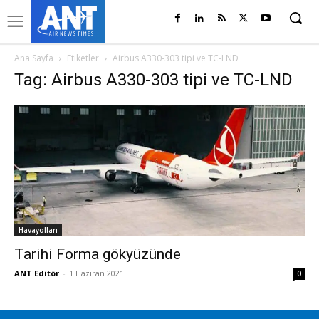
Ana Sayfa
Etiketler
Airbus A330-303 tipi ve TC-LND
Tag: Airbus A330-303 tipi ve TC-LND
Havayolları
Tarihi Forma gökyüzünde
ANT Editör
-
1 Haziran 2021
0