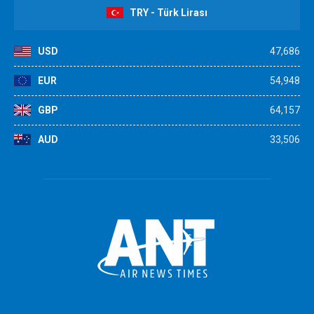
TRY - Türk Lirası
USD
47,686
EUR
54,948
GBP
64,157
AUD
33,506