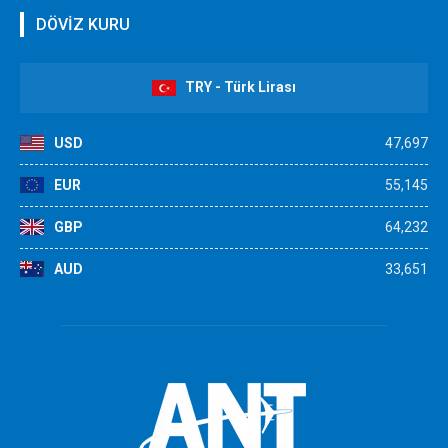
DÖVİZ KURU
TRY - Türk Lirası
USD
47,697
EUR
55,145
GBP
64,232
AUD
33,651