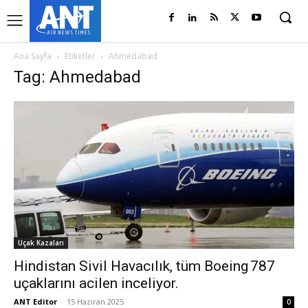
Ana Sayfa
Etiketler
Ahmedabad
Tag: Ahmedabad
Uçak Kazaları
Hindistan Sivil Havacılık, tüm Boeing 787
uçaklarını acilen inceliyor.
ANT Editor
-
15 Haziran 2025
0