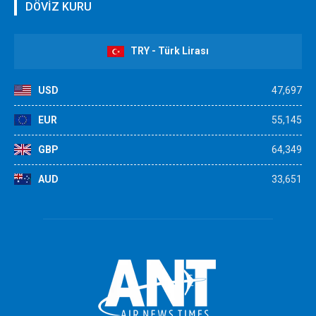
DÖVİZ KURU
TRY - Türk Lirası
USD
47,697
EUR
55,145
GBP
64,349
AUD
33,651