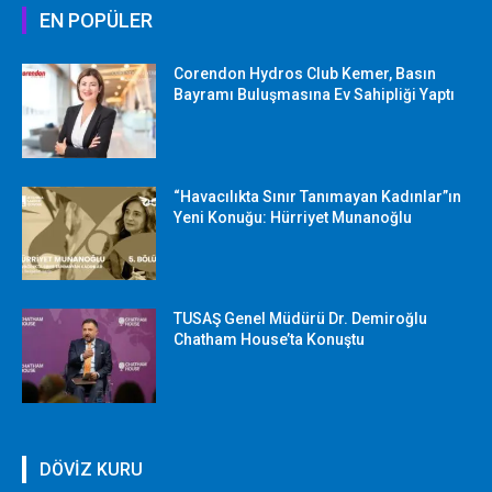
EN POPÜLER
Corendon Hydros Club Kemer, Basın
Bayramı Buluşmasına Ev Sahipliği Yaptı
“Havacılıkta Sınır Tanımayan Kadınlar”ın
Yeni Konuğu: Hürriyet Munanoğlu
TUSAŞ Genel Müdürü Dr. Demiroğlu
Chatham House’ta Konuştu
DÖVİZ KURU