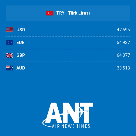
TRY - Türk Lirası
USD
47,595
EUR
54,937
GBP
64,077
AUD
33,513