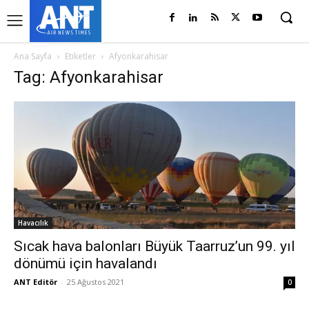
Ana Sayfa
Etiketler
Afyonkarahisar
Tag: Afyonkarahisar
Havacılık
Sıcak hava balonları Büyük Taarruz’un 99. yıl
dönümü için havalandı
ANT Editör
-
25 Ağustos 2021
0