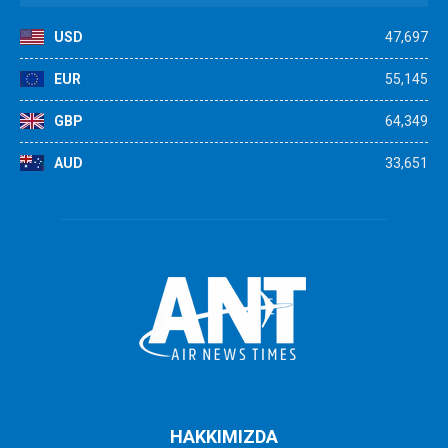
USD
47,697
EUR
55,145
GBP
64,349
AUD
33,651
HAKKIMIZDA