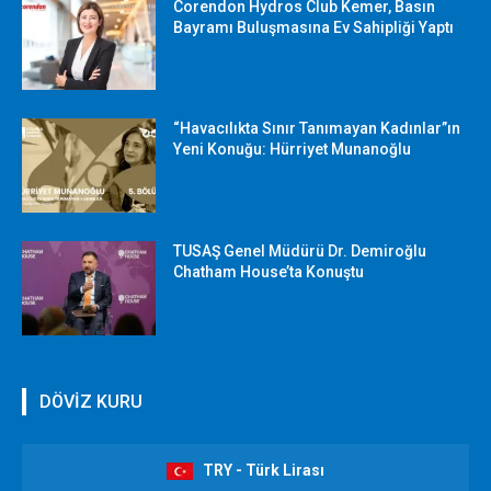
Corendon Hydros Club Kemer, Basın
Bayramı Buluşmasına Ev Sahipliği Yaptı
“Havacılıkta Sınır Tanımayan Kadınlar”ın
Yeni Konuğu: Hürriyet Munanoğlu
TUSAŞ Genel Müdürü Dr. Demiroğlu
Chatham House’ta Konuştu
DÖVİZ KURU
TRY - Türk Lirası