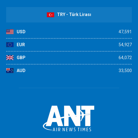
TRY - Türk Lirası
USD
47,591
EUR
54,927
GBP
64,072
AUD
33,500