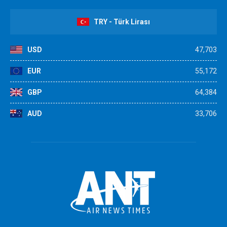
TRY - Türk Lirası
USD
47,703
EUR
55,172
GBP
64,384
AUD
33,706