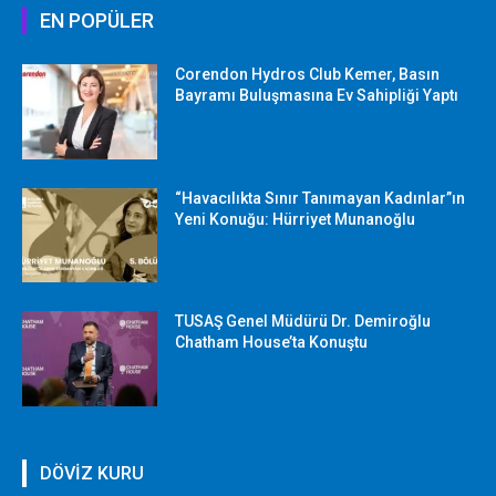
EN POPÜLER
Corendon Hydros Club Kemer, Basın
Bayramı Buluşmasına Ev Sahipliği Yaptı
“Havacılıkta Sınır Tanımayan Kadınlar”ın
Yeni Konuğu: Hürriyet Munanoğlu
TUSAŞ Genel Müdürü Dr. Demiroğlu
Chatham House’ta Konuştu
DÖVİZ KURU