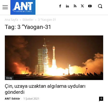
Ana Sayfa
Etiketler
3 “Yaogan-31
Tag: 3 “Yaogan-31
Uzay
Çin, uzaya uzaktan algılama uyduları
gönderdi
ANT Editör
-
1 Şubat 2021
0