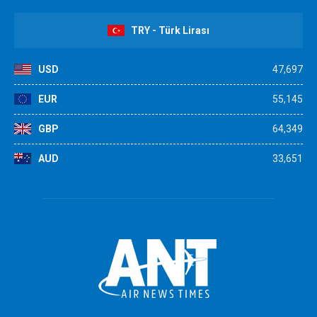
TRY - Türk Lirası
USD
47,697
EUR
55,145
GBP
64,349
AUD
33,651