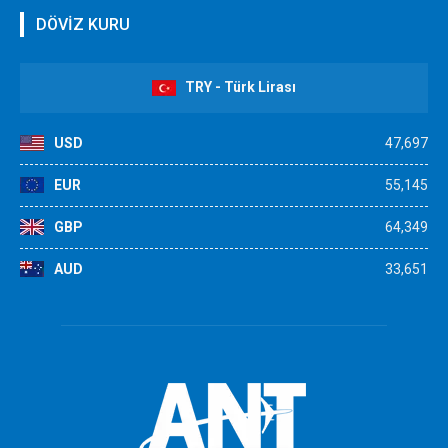
DÖVİZ KURU
TRY - Türk Lirası
USD
47,697
EUR
55,145
GBP
64,349
AUD
33,651