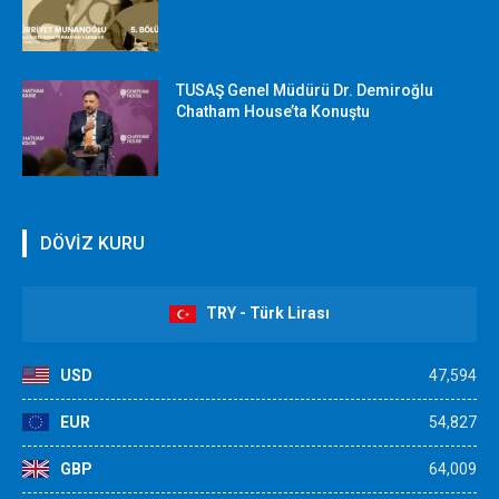
TUSAŞ Genel Müdürü Dr. Demiroğlu
Chatham House’ta Konuştu
DÖVİZ KURU
TRY - Türk Lirası
USD
47,594
EUR
54,827
GBP
64,009