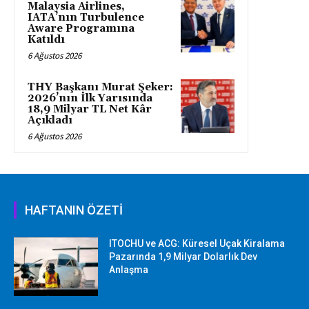
Malaysia Airlines,
IATA’nın Turbulence
Aware Programına
Katıldı
6 Ağustos 2026
THY Başkanı Murat Şeker:
2026’nın İlk Yarısında
18,9 Milyar TL Net Kâr
Açıkladı
6 Ağustos 2026
HAFTANIN ÖZETİ
ITOCHU ve ACG: Küresel Uçak Kiralama
Pazarında 1,9 Milyar Dolarlık Dev
Anlaşma