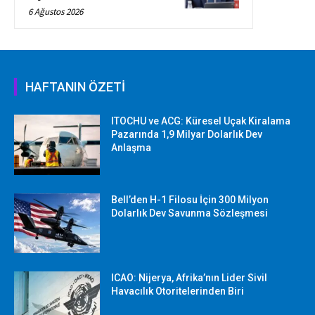
6 Ağustos 2026
HAFTANIN ÖZETİ
ITOCHU ve ACG: Küresel Uçak Kiralama
Pazarında 1,9 Milyar Dolarlık Dev
Anlaşma
Bell’den H-1 Filosu İçin 300 Milyon
Dolarlık Dev Savunma Sözleşmesi
ICAO: Nijerya, Afrika’nın Lider Sivil
Havacılık Otoritelerinden Biri