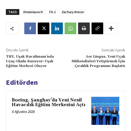
TAGS
Stratolaunch
TA-1
Zachary Krevor
Önceki İçerik
Sonraki İçerik
THY, Uşak Havalimanı’nda
Aer Lingus, Yeni Uçak
Uçuş Okulu Kuruyor: Uşak
Mühendisleri Yetiştirmek İçin
Eğitim Merkezi Oluyor
Çıraklık Programını Başlattı
Editörden
Boeing, Şanghay’da Yeni Nesil
Havacılık Eğitim Merkezini Açtı
6 Ağustos 2026