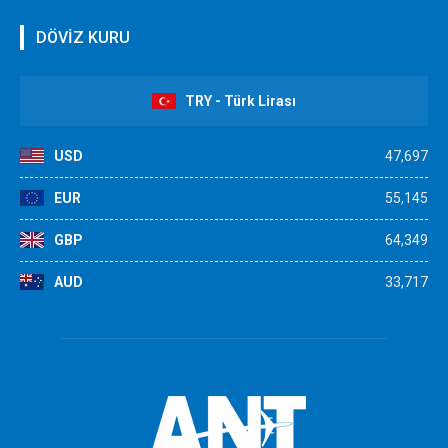
DÖVİZ KURU
TRY - Türk Lirası
USD
47,697
EUR
55,145
GBP
64,349
AUD
33,717