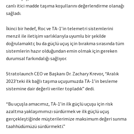
canlı itici madde taşıma koşullarını değerlendirme olanağı
sağladı.
İkinci bir hedef, Roc ve TA-1’in telemetri sistemlerini
menzil ile iletişim varlıklarıyla uyumlu bir şekilde
doğrulamaktı; bu da güçlü uçuş için bırakma sırasında tüm
sistemlerin hazır olduğundan emin olmak için gereken
durumsal farkındalığı sağlıyor.
Stratolaunch CEO ve Başkanı Dr. Zachary Krevor, “Aralık
2023’teki ilk bağlı taşıma uçuşumuzda TA-1’in besleme
sistemine dair değerli veriler topladık” dedi.
“Bu uçuşla amacımız, TA-1’in ilk güçlü uçuşu için risk
azaltma yaklaşımımızı sürdürmek ve ilk güçlü uçuş
gerçekleştiğinde müşterilerimize maksimum değeri sunma
taahhüdümüzü sürdürmekti.”