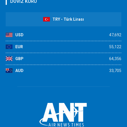
DÖVİZ KURU
TRY - Türk Lirası
USD
47,692
EUR
55,122
GBP
64,356
AUD
33,705