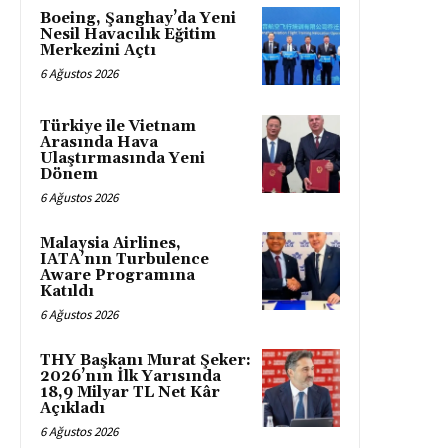
Boeing, Şanghay’da Yeni
Nesil Havacılık Eğitim
Merkezini Açtı
6 Ağustos 2026
Türkiye ile Vietnam
Arasında Hava
Ulaştırmasında Yeni
Dönem
6 Ağustos 2026
Malaysia Airlines,
IATA’nın Turbulence
Aware Programına
Katıldı
6 Ağustos 2026
THY Başkanı Murat Şeker:
2026’nın İlk Yarısında
18,9 Milyar TL Net Kâr
Açıkladı
6 Ağustos 2026