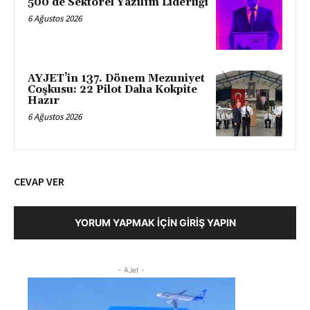
500’de Sektörel Yazılım Liderliği
6 Ağustos 2026
AYJET’in 137. Dönem Mezuniyet
Coşkusu: 22 Pilot Daha Kokpite
Hazır
6 Ağustos 2026
CEVAP VER
YORUM YAPMAK İÇIN GIRIŞ YAPIN
- AJet -