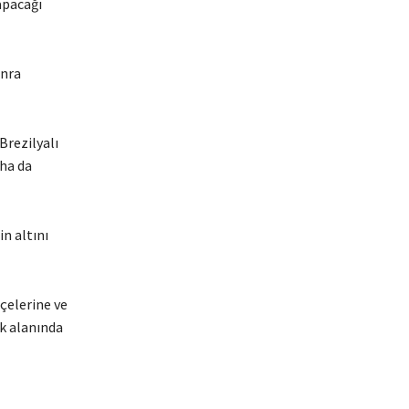
apacağı
onra
Brezilyalı
aha da
in altını
çelerine ve
ık alanında