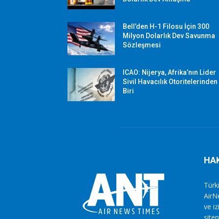
Bell’den H-1 Filosu İçin 300
Milyon Dolarlık Dev Savunma
Sözleşmesi
ICAO: Nijerya, Afrika’nın Lider
Sivil Havacılık Otoritelerinden
Biri
HA
Türki
AirN
ve i
siten