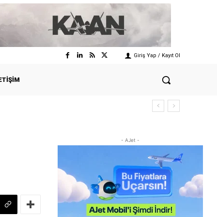
Giriş Yap / Kayıt Ol
ETIŞIM
- AJet -