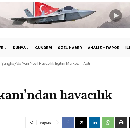
YE
DÜNYA
GÜNDEM
ÖZEL HABER
ANALIZ – RAPOR
İL
 Şanghay’da Yeni Nesil Havacılık Eğitim Merkezini Açtı
anı’ndan havacılık
Paylaş