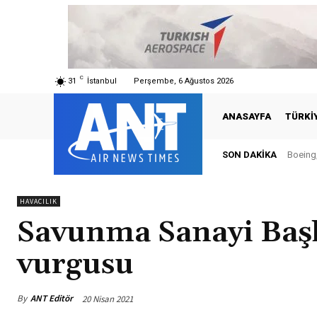
C
31
İstanbul
Perşembe, 6 Ağustos 2026
ANASAYFA
TÜRKI
SON DAKIKA
Boeing,
HAVACILIK
Savunma Sanayi Başk
vurgusu
By
ANT Editör
20 Nisan 2021