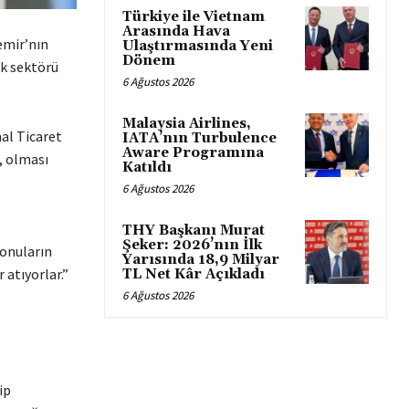
Türkiye ile Vietnam
Arasında Hava
emir’nın
Ulaştırmasında Yeni
Dönem
ık sektörü
6 Ağustos 2026
Malaysia Airlines,
al Ticaret
IATA’nın Turbulence
Aware Programına
, olması
Katıldı
6 Ağustos 2026
THY Başkanı Murat
Şeker: 2026’nın İlk
konuların
Yarısında 18,9 Milyar
 atıyorlar.”
TL Net Kâr Açıkladı
6 Ağustos 2026
ip