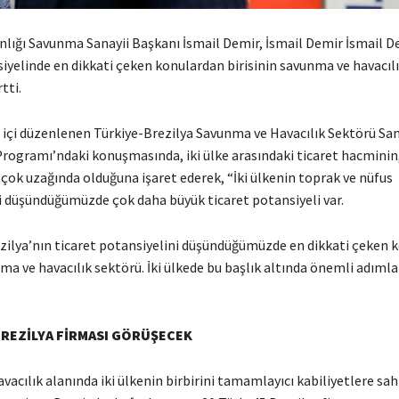
ığı Savunma Sanayii Başkanı İsmail Demir, İsmail Demir İsmail D
siyelinde en dikkati çeken konulardan birisinin savunma ve havacıl
tti.
 içi düzenlenen Türkiye-Brezilya Savunma ve Havacılık Sektörü San
 Programı’ndaki konuşmasında, iki ülke arasındaki ticaret hacminin
çok uzağında olduğuna işaret ederek, “İki ülkenin toprak ve nüfus
i düşündüğümüzde çok daha büyük ticaret potansiyeli var.
ezilya’nın ticaret potansiyelini düşündüğümüzde en dikkati çeken 
nma ve havacılık sektörü. İki ülkede bu başlık altında önemli adımlar
BREZİLYA FİRMASI GÖRÜŞECEK
acılık alanında iki ülkenin birbirini tamamlayıcı kabiliyetlere sah