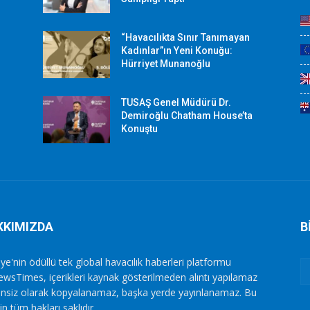
“Havacılıkta Sınır Tanımayan
Kadınlar”ın Yeni Konuğu:
Hürriyet Munanoğlu
TUSAŞ Genel Müdürü Dr.
Demiroğlu Chatham House’ta
Konuştu
KKIMIZDA
B
ye'nin ödüllü tek global havacılık haberleri platformu
ewsTimes, içerikleri kaynak gösterilmeden alıntı yapılamaz
zinsiz olarak kopyalanamaz, başka yerde yayınlanamaz. Bu
in tüm hakları saklıdır.