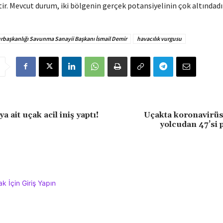
r. Mevcut durum, iki bölgenin gerçek potansiyelinin çok altındadır
başkanlığı Savunma Sanayii Başkanı İsmail Demir
havacılık vurgusu
 ait uçak acil iniş yaptı!
Uçakta koronavirüs
yolcudan 47’si p
 İçin Giriş Yapın