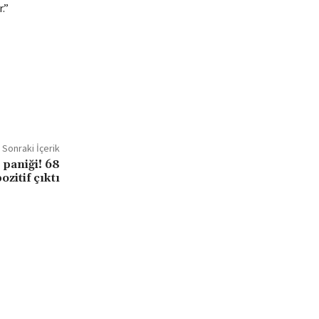
.”
Sonraki İçerik
 paniği! 68
ozitif çıktı