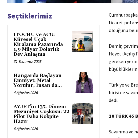
Seçtiklerimiz
Cumhurbaşkanl
ticaret potan
olduğunu belir
ITOCHU ve ACG:
Küresel Uçak
Kiralama Pazarında
Demir, çevrim
1,9 Milyar Dolarlık
Heyeti Açılış
Dev Anlaşma
gereken yerin 
31 Temmuz 2026
büyüklüklerin
Hangarda Başlayan
Emniyet: Metal
Türkiye ve Br
Yorulur, İnsan da…
birisi de savu
4 Ağustos 2026
dedi.
AYJET’in 137. Dönem
Mezuniyet Coşkusu: 22
20 TÜRK 45 
Pilot Daha Kokpite
Hazır
6 Ağustos 2026
Savunma ve hav