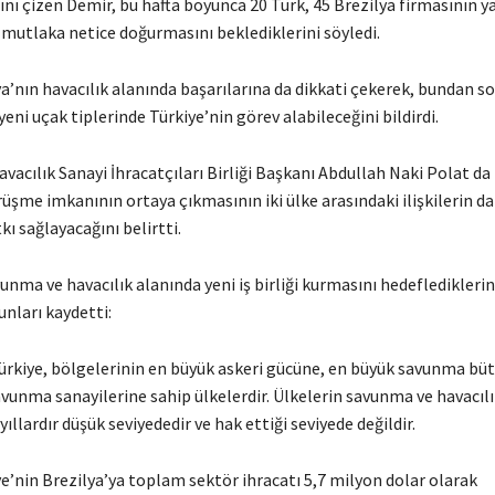
nı çizen Demir, bu hafta boyunca 20 Türk, 45 Brezilya firmasının y
mutlaka netice doğurmasını beklediklerini söyledi.
a’nın havacılık alanında başarılarına da dikkati çekerek, bundan s
 yeni uçak tiplerinde Türkiye’nin görev alabileceğini bildirdi.
acılık Sanayi İhracatçıları Birliği Başkanı Abdullah Naki Polat da 
üşme imkanının ortaya çıkmasının iki ülke arasındaki ilişkilerin d
ı sağlayacağını belirtti.
vunma ve havacılık alanında yeni iş birliği kurmasını hedeflediklerin
unları kaydetti:
Türkiye, bölgelerinin en büyük askeri gücüne, en büyük savunma büt
vunma sanayilerine sahip ülkelerdir. Ülkelerin savunma ve havacıl
yıllardır düşük seviyededir ve hak ettiği seviyede değildir.
e’nin Brezilya’ya toplam sektör ihracatı 5,7 milyon dolar olarak