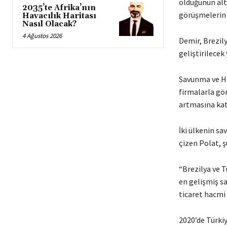
olduğunun altı
2035’te Afrika’nın
görüşmelerin 
Havacılık Haritası
Nasıl Olacak?
4 Ağustos 2026
Demir, Brezily
geliştirilecek
Savunma ve Hav
firmalarla gör
artmasına katk
İki ülkenin sa
çizen Polat, ş
“Brezilya ve 
en gelişmiş sa
ticaret hacmi 
2020’de Türkiy