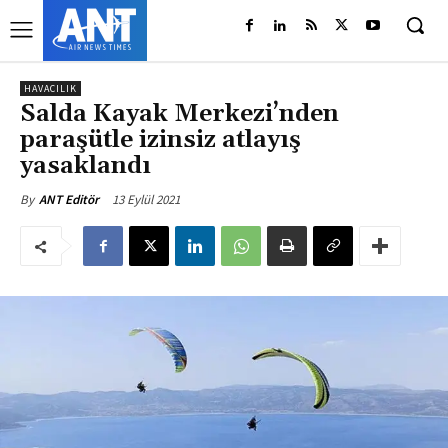
HAVACILIK
Salda Kayak Merkezi’nden
paraşütle izinsiz atlayış
yasaklandı
13 Eylül 2021
By
ANT Editör