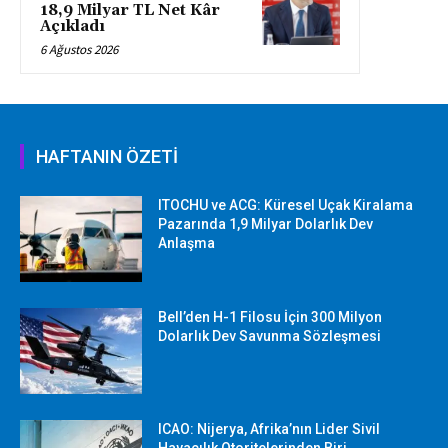
18,9 Milyar TL Net Kâr
Açıkladı
6 Ağustos 2026
HAFTANIN ÖZETİ
ITOCHU ve ACG: Küresel Uçak Kiralama
Pazarında 1,9 Milyar Dolarlık Dev
Anlaşma
Bell’den H-1 Filosu İçin 300 Milyon
Dolarlık Dev Savunma Sözleşmesi
ICAO: Nijerya, Afrika’nın Lider Sivil
Havacılık Otoritelerinden Biri