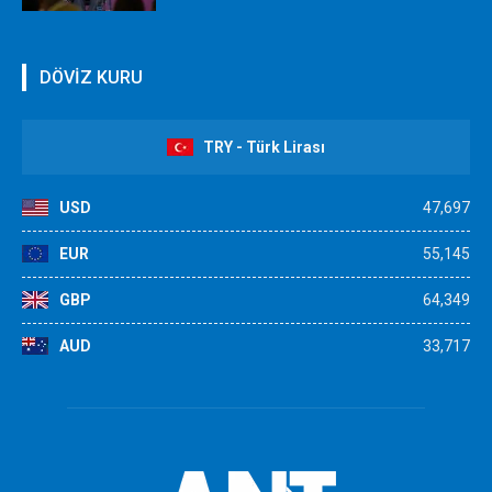
DÖVİZ KURU
TRY - Türk Lirası
USD
47,697
EUR
55,145
GBP
64,349
AUD
33,717