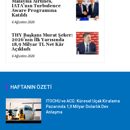
Malaysia Airlines,
IATA’nın Turbulence
Aware Programına
Katıldı
6 Ağustos 2026
THY Başkanı Murat Şeker:
2026’nın İlk Yarısında
18,9 Milyar TL Net Kâr
Açıkladı
6 Ağustos 2026
HAFTANIN ÖZETİ
ITOCHU ve ACG: Küresel Uçak Kiralama
Pazarında 1,9 Milyar Dolarlık Dev
Anlaşma