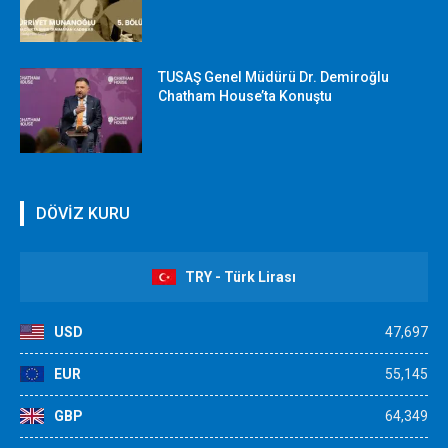
TUSAŞ Genel Müdürü Dr. Demiroğlu
Chatham House’ta Konuştu
DÖVİZ KURU
TRY - Türk Lirası
USD
47,697
EUR
55,145
GBP
64,349