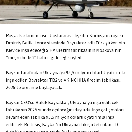
Rusya Parlamentosu Uluslararası İlişkiler Komisyonu üyesi
Dmitriy Belik, Lenta sitesinde Bayraktar adlı Türk şirketinin
Kiev’de inşa edeceği SİHA üretim fabrikasının Moskova’nın
“meşru hedefi” haline geleceği söyledi.
Baykar tarafından Ukrayna’ya 95,5 milyon dolarlık yatırımla
inşa edilen Bayraktar TB2 ve AKINCI İHA üretim fabrikası,
2025’te üretime başlayacak.
Baykar CEO’su Haluk Bayraktar, Ukrayna’ya inşa edilecek
fabrikanın 2025 yılında açılacağını duyurdu. İnşa çalışmaları
devam eden fabrika 95,5 milyon dolarlık yatırımla inşa
edilecek. Bu tesis, Baykar’ın Ukrayna’daki şirketi olan LLC
Avia Ventures çatısı altında faaliyet gösterecek.