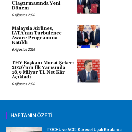
Ulaştırmasında Yeni
Dönem
6 Ağustos 2026
Malaysia Airlines,
IATA’nın Turbulence
Aware Programına
Katıldı
6 Ağustos 2026
THY Başkanı Murat Şeker:
2026’nın İlk Yarısında
18,9 Milyar TL Net Kâr
Açıkladı
6 Ağustos 2026
HAFTANIN ÖZETİ
ITOCHU ve ACG: Küresel Uçak Kiralama