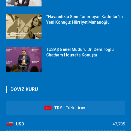
“Havacılıkta Sınır Tanımayan Kadınlar”ın
Yeni Konuğu: Hürriyet Munanoğlu
TUSAŞ Genel Müdürü Dr. Demiroğlu
Chatham House’ta Konuştu
DÖVİZ KURU
TRY - Türk Lirası
USD
47,705