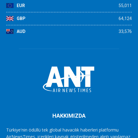
EUR
55,011
GBP
64,124
AUD
33,576
HAKKIMIZDA
Türkiye'nin ödüllü tek global havacılık haberleri platformu
AirNewsTimes, içerikleri kaynak gösterilmeden alıntı yapılamaz