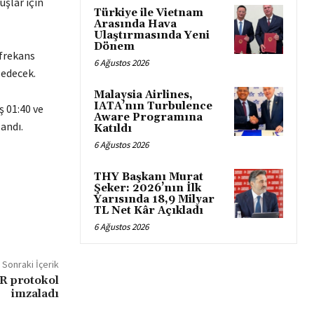
şlar için
Türkiye ile Vietnam
Arasında Hava
Ulaştırmasında Yeni
Dönem
frekans
6 Ağustos 2026
 edecek.
Malaysia Airlines,
IATA’nın Turbulence
ş 01:40 ve
Aware Programına
landı.
Katıldı
6 Ağustos 2026
THY Başkanı Murat
Şeker: 2026’nın İlk
Yarısında 18,9 Milyar
TL Net Kâr Açıkladı
6 Ağustos 2026
Sonraki İçerik
 protokol
imzaladı