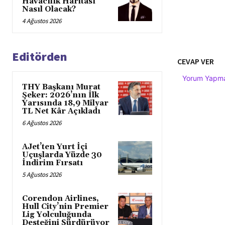
Havacılık Haritası
Nasıl Olacak?
4 Ağustos 2026
Editörden
CEVAP VER
Yorum Yapmak
THY Başkanı Murat
Şeker: 2026’nın İlk
Yarısında 18,9 Milyar
TL Net Kâr Açıkladı
6 Ağustos 2026
AJet’ten Yurt İçi
Uçuşlarda Yüzde 30
İndirim Fırsatı
5 Ağustos 2026
Corendon Airlines,
Hull City’nin Premier
Lig Yolculuğunda
Desteğini Sürdürüyor