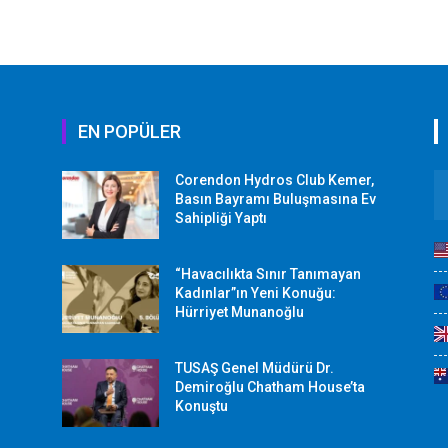
EN POPÜLER
Corendon Hydros Club Kemer,
r
Basın Bayramı Buluşmasına Ev
Sahipliği Yaptı
“Havacılıkta Sınır Tanımayan
Kadınlar”ın Yeni Konuğu:
Hürriyet Munanoğlu
TUSAŞ Genel Müdürü Dr.
Demiroğlu Chatham House’ta
Konuştu