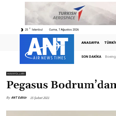
C
25
İstanbul
Cuma, 7 Ağustos 2026
ANASAYFA
TÜRKI
SON DAKIKA
Boeing,
HAVAYOLLARI
Pegasus Bodrum’dan 
By
ANT Editör
15 Şubat 2021