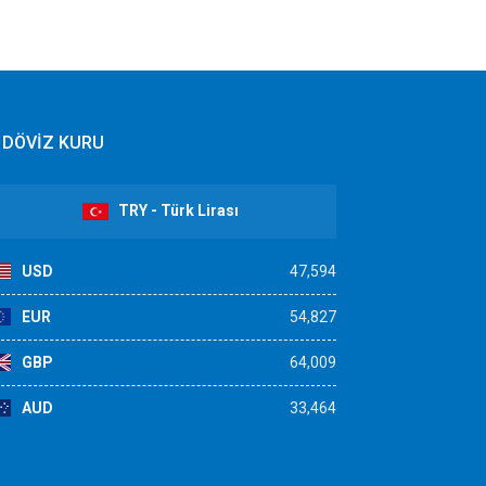
DÖVİZ KURU
TRY - Türk Lirası
USD
47,594
EUR
54,827
GBP
64,009
AUD
33,464