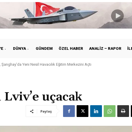
YE
DÜNYA
GÜNDEM
ÖZEL HABER
ANALIZ – RAPOR
İL
 Şanghay’da Yeni Nesil Havacılık Eğitim Merkezini Açtı
Lviv’e uçacak
Paylaş