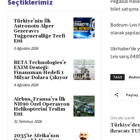
Seçtiklerimiz
Pegasus Hava 
bilet satışına 
Türkiye’nin İlk
Bodrum-Lviv h
Astronotu Alper
Gezeravcı
olarak yapıla
Tuğgeneralliğe Terfi
Etti
Ukrhaber’de ye
5 Ağustos 2026
Lviv varış 04:
BETA Technologies’e
EXIM Desteği:
Finansman Hedefi 1
Milyar Dolara Çıkıyor
TAGS
Bodrum
4 Ağustos 2026
Paylaş
Airbus, Fransa’ya İlk
NH90 Özel Operasyon
Helikopterini Teslim
Etti
Önceki İçerik
31 Temmuz 2026
Türkiye’den
ihracatı T
2035’te Afrika’nın