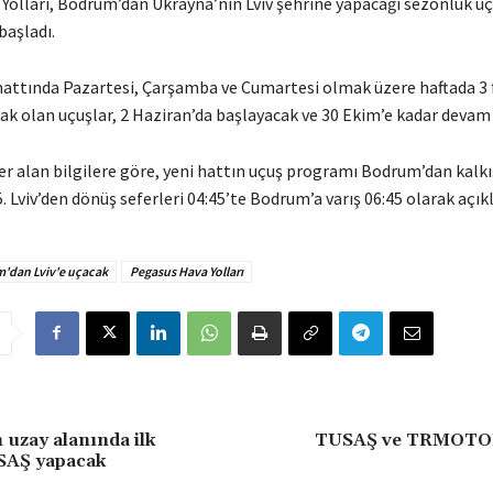
Yolları, Bodrum’dan Ukrayna’nın Lviv şehrine yapacağı sezonluk uçu
başladı.
attında Pazartesi, Çarşamba ve Cumartesi olmak üzere haftada 3 
cak olan uçuşlar, 2 Haziran’da başlayacak ve 30 Ekim’e kadar devam
r alan bilgilere göre, yeni hattın uçuş programı Bodrum’dan kalkı
05. Lviv’den dönüş seferleri 04:45’te Bodrum’a varış 06:45 olarak açık
'dan Lviv'e uçacak
Pegasus Hava Yolları
 uzay alanında ilk
TUSAŞ ve TRMOTOR
USAŞ yapacak