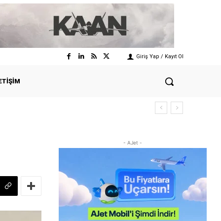
Giriş Yap / Kayıt Ol
ETIŞIM
- AJet -