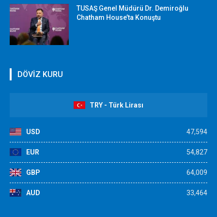
TUSAŞ Genel Müdürü Dr. Demiroğlu
Chatham House’ta Konuştu
DÖVİZ KURU
TRY - Türk Lirası
USD
47,594
EUR
54,827
GBP
64,009
AUD
33,464