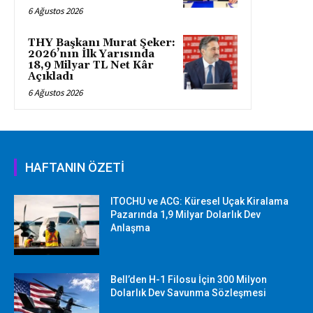
6 Ağustos 2026
THY Başkanı Murat Şeker:
2026’nın İlk Yarısında
18,9 Milyar TL Net Kâr
Açıkladı
6 Ağustos 2026
HAFTANIN ÖZETİ
ITOCHU ve ACG: Küresel Uçak Kiralama
Pazarında 1,9 Milyar Dolarlık Dev
Anlaşma
Bell’den H-1 Filosu İçin 300 Milyon
Dolarlık Dev Savunma Sözleşmesi