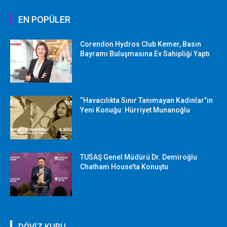
EN POPÜLER
Corendon Hydros Club Kemer, Basın
Bayramı Buluşmasına Ev Sahipliği Yaptı
“Havacılıkta Sınır Tanımayan Kadınlar”ın
Yeni Konuğu: Hürriyet Munanoğlu
TUSAŞ Genel Müdürü Dr. Demiroğlu
Chatham House’ta Konuştu
DÖVİZ KURU