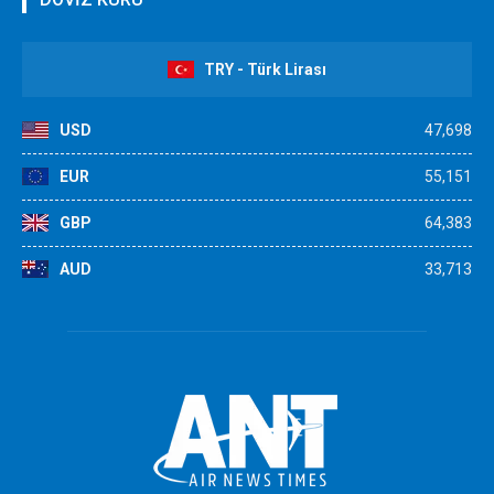
TRY - Türk Lirası
USD
47,698
EUR
55,151
GBP
64,383
AUD
33,713