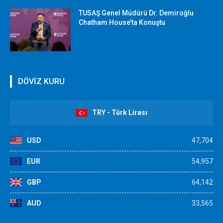
TUSAŞ Genel Müdürü Dr. Demiroğlu
Chatham House’ta Konuştu
DÖVİZ KURU
TRY - Türk Lirası
USD
47,704
EUR
54,957
GBP
64,142
AUD
33,565