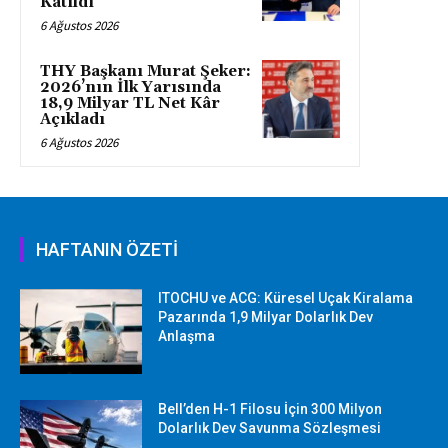
Katıldı
6 Ağustos 2026
THY Başkanı Murat Şeker:
2026’nın İlk Yarısında
18,9 Milyar TL Net Kâr
Açıkladı
6 Ağustos 2026
HAFTANIN ÖZETİ
ITOCHU ve ACG: Küresel Uçak Kiralama
Pazarında 1,9 Milyar Dolarlık Dev
Anlaşma
Bell’den H-1 Filosu İçin 300 Milyon
Dolarlık Dev Savunma Sözleşmesi