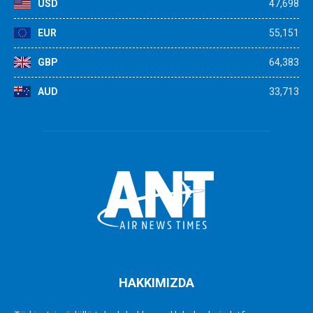
USD
47,698
EUR
55,151
GBP
64,383
AUD
33,713
HAKKIMIZDA