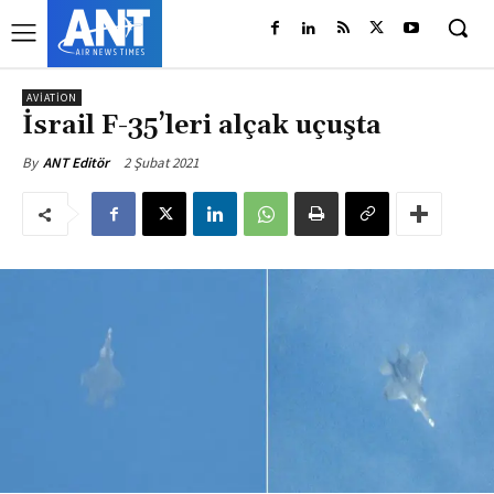
AVIATION
İsrail F-35’leri alçak uçuşta
2 Şubat 2021
By
ANT Editör