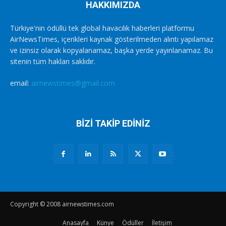
HAKKIMIZDA
Türkiye'nin ödüllü tek global havacılık haberleri platformu
AirNewsTimes, içerikleri kaynak gösterilmeden alıntı yapılamaz
ve izinsiz olarak kopyalanamaz, başka yerde yayınlanamaz. Bu
sitenin tüm hakları saklıdır.
email:
airnewstimes@gmail.com
BİZİ TAKİP EDİNİZ
Copyright © 2008 airnewstimes.com
Anasayfa
Künye
Ödüller
İletişim