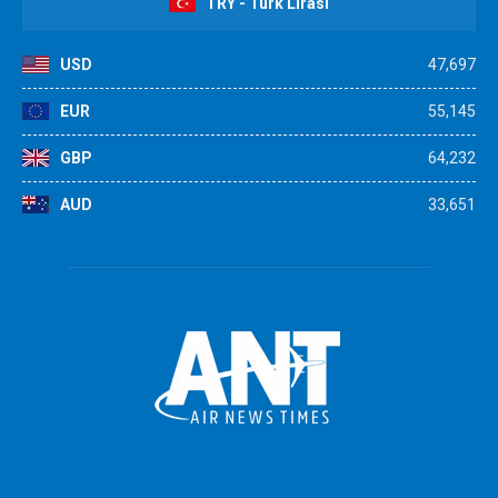
TRY - Türk Lirası
USD
47,697
EUR
55,145
GBP
64,232
AUD
33,651