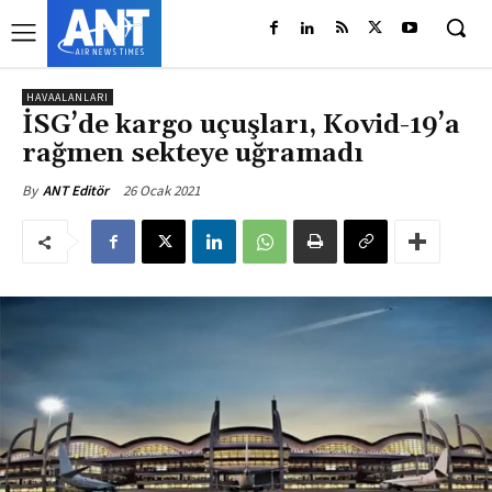
HAVAALANLARI
İSG’de kargo uçuşları, Kovid-19’a
rağmen sekteye uğramadı
26 Ocak 2021
By
ANT Editör