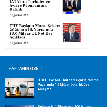
IATA’nın Turbulence
Aware Programına
Katıldı
6 Ağustos 2026
THY Başkanı Murat Şeker:
2026’nın İlk Yarısında
18,9 Milyar TL Net Kâr
Açıkladı
6 Ağustos 2026
HAFTANIN ÖZETİ
ITOCHU ve ACG: Küresel Uçak Kiralama
Pazarında 1,9 Milyar Dolarlık Dev
Anlaşma
Bell’den H-1 Filosu İçin 300 Milyon