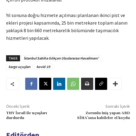
Yıl sonuna doğru hizmete açılması planlanan ikinci pist ve
ekleri projesi kapsamında, 25 bin metrekare toplam alanın
yaklaşık 8 bin 660 metrekarelik bölümünde taşımacılık
hizmetleri yapılacak.
TAGS
İstanbul Sabiha Gökçen Uluslararası Havalimanı'
kargo uçuşları
kovid-19
Önceki İçerik
Sonraki İçerik
THY İsrail ile uçuşları
Zorunlu iniş yapan ABD
durdurdu
SİHA’sına kabileler el koydu
Editörden