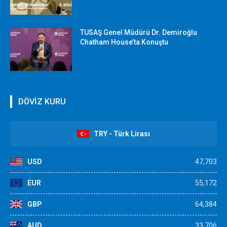
TUSAŞ Genel Müdürü Dr. Demiroğlu
Chatham House’ta Konuştu
DÖVİZ KURU
TRY - Türk Lirası
USD
47,703
EUR
55,172
GBP
64,384
AUD
33,706