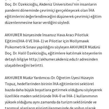
Doç. Dr. Özekicioğlu, Akdeniz Üniversitesi’nin insanların
pandemi döneminde çevrimiçi gerçekleşecek olan İHA
eğitimlerini değerlendireceğini düşünerek çevrimiçi eğitim
düzenlenmesine karar verdiğini söyledi.
AKHUMER bünyesinde İnsansız Hava Aracı Pilotluk
Eğitimi(İHA-0 VE İHA-1) ve Pilotlar için Mollymawk
Psikometrik Sınavı yapıldığını söyleyen AKHUMER Müdürü
Doç. Dr. Halil Özekicioğlu, eğitimlere katılmak isteyenlerin
detaylı bilgiye http://akhumer.akdeniz.edu.tr adresinden
ulaşabileceğini belirtti.
AKHUMER Müdür Yardımcısı Dr. Öğretim Üyesi Hüseyin
Topuz, hedeflerinden birinin İHA eğitimlerini sektörel
bazda daha büyük boyutlara getirmek olduğunu söyleyerek
özellikle maden sektöründe İHA-0 ve İHA-1 kullanımının
yüksek olduğunu aynı zamanda da turizm sektöründe ve
tarımsal alanların görüntülenmesinde de yoğun olarak