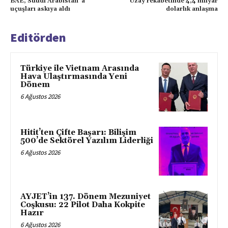
BAE, Suudi Arabistan`a
Uzay rekabetinde 4,4 milyar
uçuşları askıya aldı
dolarlık anlaşma
Editörden
Türkiye ile Vietnam Arasında
Hava Ulaştırmasında Yeni
Dönem
6 Ağustos 2026
Hitit’ten Çifte Başarı: Bilişim
500’de Sektörel Yazılım Liderliği
6 Ağustos 2026
AYJET’in 137. Dönem Mezuniyet
Coşkusu: 22 Pilot Daha Kokpite
Hazır
6 Ağustos 2026