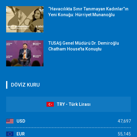
“Havacılıkta Sınır Tanımayan Kadınlar”ın
Yeni Konuğu: Hürriyet Munanoğlu
TUSAŞ Genel Müdürü Dr. Demiroğlu
Chatham House’ta Konuştu
DÖVİZ KURU
TRY - Türk Lirası
USD
47,697
EUR
55,145