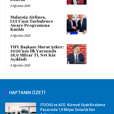
6 Ağustos 2026
Malaysia Airlines,
IATA’nın Turbulence
Aware Programına
Katıldı
6 Ağustos 2026
THY Başkanı Murat Şeker:
2026’nın İlk Yarısında
18,9 Milyar TL Net Kâr
Açıkladı
6 Ağustos 2026
HAFTANIN ÖZETİ
ITOCHU ve ACG: Küresel Uçak Kiralama
Pazarında 1,9 Milyar Dolarlık Dev