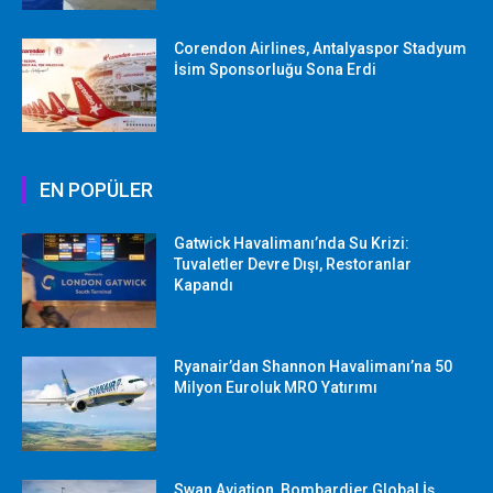
Corendon Airlines, Antalyaspor Stadyum
İsim Sponsorluğu Sona Erdi
EN POPÜLER
Gatwick Havalimanı’nda Su Krizi:
Tuvaletler Devre Dışı, Restoranlar
Kapandı
Ryanair’dan Shannon Havalimanı’na 50
Milyon Euroluk MRO Yatırımı
Swan Aviation, Bombardier Global İş