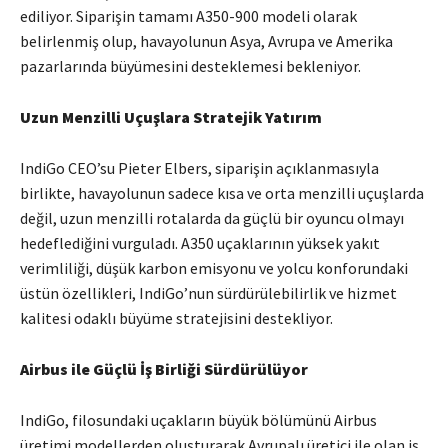
ediliyor. Siparişin tamamı A350-900 modeli olarak
belirlenmiş olup, havayolunun Asya, Avrupa ve Amerika
pazarlarında büyümesini desteklemesi bekleniyor.
Uzun Menzilli Uçuşlara Stratejik Yatırım
IndiGo CEO’su Pieter Elbers, siparişin açıklanmasıyla
birlikte, havayolunun sadece kısa ve orta menzilli uçuşlarda
değil, uzun menzilli rotalarda da güçlü bir oyuncu olmayı
hedeflediğini vurguladı. A350 uçaklarının yüksek yakıt
verimliliği, düşük karbon emisyonu ve yolcu konforundaki
üstün özellikleri, IndiGo’nun sürdürülebilirlik ve hizmet
kalitesi odaklı büyüme stratejisini destekliyor.
Airbus ile Güçlü İş Birliği Sürdürülüyor
IndiGo, filosundaki uçakların büyük bölümünü Airbus
üretimi modellerden oluşturarak Avrupalı üretici ile olan iş