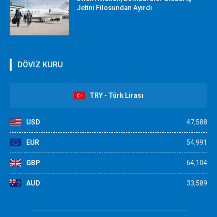
Jetini Filosundan Ayırdı
DÖVİZ KURU
TRY - Türk Lirası
USD
47,588
EUR
54,991
GBP
64,104
AUD
33,589