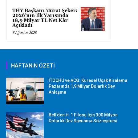
THY Başkanı Murat Şeker:
2026’nın İlk Yarısında
18,9 Milyar TL Net Kâr
Açıkladı
6 Ağustos 2026
HAFTANIN ÖZETİ
ITOCHU ve ACG: Küresel Uçak Kiralama
Pazarında 1,9 Milyar Dolarlık Dev
Anlaşma
Bell’den H-1 Filosu İçin 300 Milyon
Dolarlık Dev Savunma Sözleşmesi