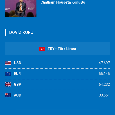
Chatham House’ta Konuştu
DÖVİZ KURU
TRY - Türk Lirası
USD
47,697
EUR
55,145
GBP
64,232
AUD
33,651