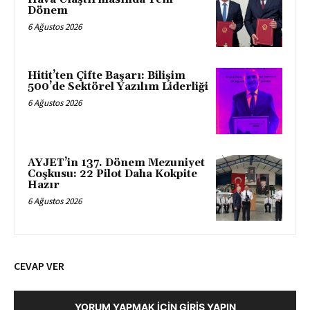
Dönem
6 Ağustos 2026
Hitit’ten Çifte Başarı: Bilişim
500’de Sektörel Yazılım Liderliği
6 Ağustos 2026
AYJET’in 137. Dönem Mezuniyet
Coşkusu: 22 Pilot Daha Kokpite
Hazır
6 Ağustos 2026
CEVAP VER
YORUM YAPMAK İÇIN GIRIŞ YAPIN