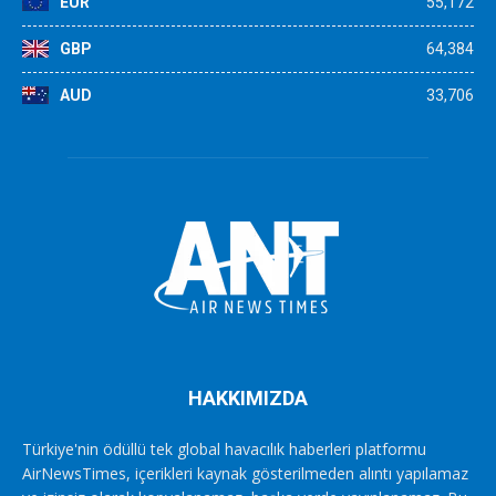
EUR
55,172
GBP
64,384
AUD
33,706
HAKKIMIZDA
Türkiye'nin ödüllü tek global havacılık haberleri platformu
AirNewsTimes, içerikleri kaynak gösterilmeden alıntı yapılamaz