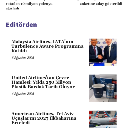
rotadan 10 milyon yolcuyu
anketine aday gösterildi
ağırladı
Editörden
Malaysia Airlines, IATA’nın
Turbulence Aware Programına
Katıldı
6 Ağustos 2026
United Airlines’tan Çevre
Hamlesi: Yılda 250 Milyon
Plastik Bardak Tarih Oluyor
4 Ağustos 2026
American Airlines, Tel Aviv
Uçuşlarını 2027 İlkbaharına
Erteledi