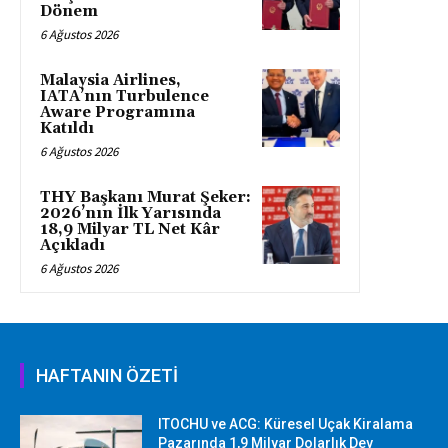
Dönem
6 Ağustos 2026
Malaysia Airlines,
IATA’nın Turbulence
Aware Programına
Katıldı
6 Ağustos 2026
THY Başkanı Murat Şeker:
2026’nın İlk Yarısında
18,9 Milyar TL Net Kâr
Açıkladı
6 Ağustos 2026
HAFTANIN ÖZETİ
ITOCHU ve ACG: Küresel Uçak Kiralama
Pazarında 1,9 Milyar Dolarlık Dev