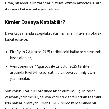
Dava, hissedarların zararlarını telafi etmek amacıyla
sınıf
davası statüsünde
yürütülüyor.
Kimler Davaya Katılabilir?
Dava kapsamında aşağıdaki yatırımcılar sınıf üyeleri olarak
kabul ediliyor:
Firefly’ın 7 Ağustos 2025 tarihindeki halka arzı sırasında
hisse alanlar,
Aynı dönemde 7 Ağustos ile 29 Eylül 2025 tarihleri
arasında Firefly hissesi satın alan veya edinmiş olan
yatırımcılar.
Söz konusu tarihler arasında hisse alımına ilişkin zarar
yaşayan yatırımcılar, davaya katılarak zararlarının tazmini
için haklarını arayabilirler. Hukuki süreç kapsamında bir
lead plaintiff (önder davacı)
atanması da mümkün