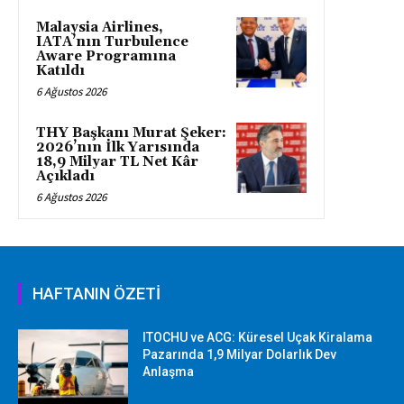
Malaysia Airlines,
IATA’nın Turbulence
Aware Programına
Katıldı
6 Ağustos 2026
THY Başkanı Murat Şeker:
2026’nın İlk Yarısında
18,9 Milyar TL Net Kâr
Açıkladı
6 Ağustos 2026
HAFTANIN ÖZETİ
ITOCHU ve ACG: Küresel Uçak Kiralama
Pazarında 1,9 Milyar Dolarlık Dev
Anlaşma