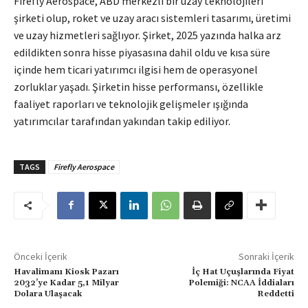
Firefly Aerospace, ABD merkezli bir uzay teknolojileri
şirketi olup, roket ve uzay aracı sistemleri tasarımı, üretimi
ve uzay hizmetleri sağlıyor. Şirket, 2025 yazında halka arz
edildikten sonra hisse piyasasına dahil oldu ve kısa süre
içinde hem ticari yatırımcı ilgisi hem de operasyonel
zorluklar yaşadı. Şirketin hisse performansı, özellikle
faaliyet raporları ve teknolojik gelişmeler ışığında
yatırımcılar tarafından yakından takip ediliyor.
TAGS
Firefly Aerospace
Önceki İçerik
Sonraki İçerik
Havalimanı Kiosk Pazarı
İç Hat Uçuşlarında Fiyat
2032’ye Kadar 5,1 Milyar
Polemiği: NCAA İddiaları
Dolara Ulaşacak
Reddetti