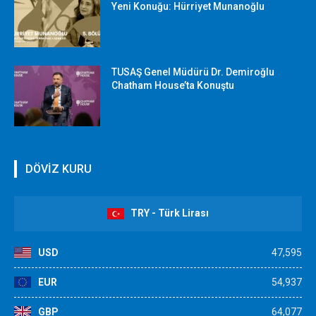
Yeni Konuğu: Hürriyet Munanoğlu
TUSAŞ Genel Müdürü Dr. Demiroğlu
Chatham House’ta Konuştu
DÖVİZ KURU
TRY - Türk Lirası
USD
47,595
EUR
54,937
GBP
64,077