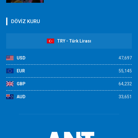
DÖVİZ KURU
TRY - Türk Lirası
USD
47,697
EUR
55,145
GBP
64,232
AUD
33,651