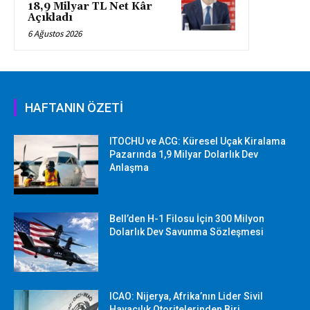
18,9 Milyar TL Net Kâr
Açıkladı
6 Ağustos 2026
HAFTANIN ÖZETİ
ITOCHU ve ACG: Küresel Uçak Kiralama
Pazarında 1,9 Milyar Dolarlık Dev
Anlaşma
Bell’den H-1 Filosu İçin 300 Milyon
Dolarlık Dev Savunma Sözleşmesi
ICAO: Nijerya, Afrika’nın Lider Sivil
Havacılık Otoritelerinden Biri