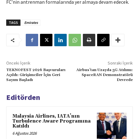
FC’nin antrenman formalarında yer almaya devam edecek.
TAGS
Emirates
Önceki İçerik
Sonraki İçerik
TEKNOFEST 2026 Başvuruları
Airbus’tan Uzayda 5G Atılımı:
Açıldı: Girişimciler İçin Geri
SpaceRAN Demonstratörü
Sayım Başladı
Devrede
Editörden
Malaysia Airlines, IATA’nın
Turbulence Aware Programına
Katıldı
6 Ağustos 2026