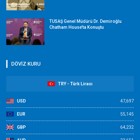
TUSAŞ Genel Müdürü Dr. Demiroğlu
Chatham House’ta Konuştu
DÖVİZ KURU
TRY - Türk Lirası
USD
47,697
EUR
55,145
GBP
64,232