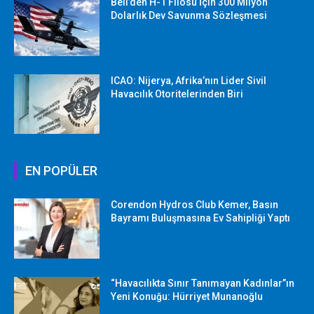
Bell’den H-1 Filosu İçin 300 Milyon
Dolarlık Dev Savunma Sözleşmesi
ICAO: Nijerya, Afrika’nın Lider Sivil
Havacılık Otoritelerinden Biri
EN POPÜLER
Corendon Hydros Club Kemer, Basın
Bayramı Buluşmasına Ev Sahipliği Yaptı
“Havacılıkta Sınır Tanımayan Kadınlar”ın
Yeni Konuğu: Hürriyet Munanoğlu