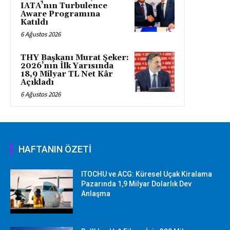
IATA’nın Turbulence
Aware Programına
Katıldı
6 Ağustos 2026
THY Başkanı Murat Şeker:
2026’nın İlk Yarısında
18,9 Milyar TL Net Kâr
Açıkladı
6 Ağustos 2026
HAFTANIN ÖZETİ
ITOCHU ve ACG: Küresel Uçak Kiralama
Pazarında 1,9 Milyar Dolarlık Dev
Anlaşma