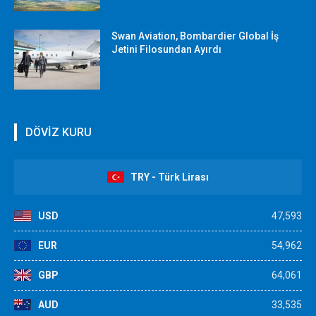
Swan Aviation, Bombardier Global İş
Jetini Filosundan Ayırdı
DÖVİZ KURU
TRY - Türk Lirası
USD
47,593
EUR
54,962
GBP
64,061
AUD
33,535