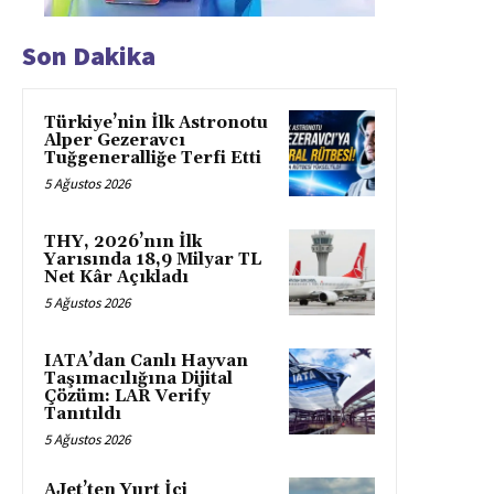
Son Dakika
Türkiye’nin İlk Astronotu
Alper Gezeravcı
Tuğgeneralliğe Terfi Etti
5 Ağustos 2026
THY, 2026’nın İlk
Yarısında 18,9 Milyar TL
Net Kâr Açıkladı
5 Ağustos 2026
IATA’dan Canlı Hayvan
Taşımacılığına Dijital
Çözüm: LAR Verify
Tanıtıldı
5 Ağustos 2026
AJet’ten Yurt İçi