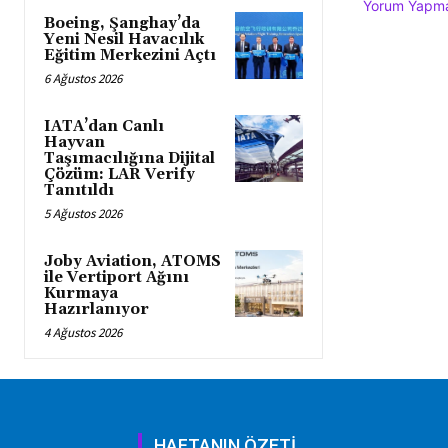
Yorum Yapmak
Boeing, Şanghay’da
Yeni Nesil Havacılık
Eğitim Merkezini Açtı
6 Ağustos 2026
IATA’dan Canlı
Hayvan
Taşımacılığına Dijital
Çözüm: LAR Verify
Tanıtıldı
5 Ağustos 2026
Joby Aviation, ATOMS
ile Vertiport Ağını
Kurmaya
Hazırlanıyor
4 Ağustos 2026
HAFTANIN ÖZETİ