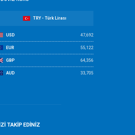
TRY - Türk Lirası
USD
47,692
EUR
55,122
GBP
64,356
AUD
33,705
İZİ TAKİP EDİNİZ