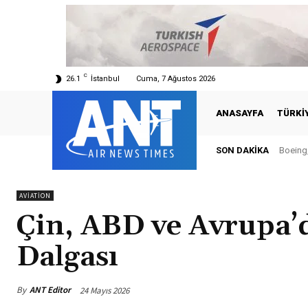
C
26.1
İstanbul
Cuma, 7 Ağustos 2026
ANASAYFA
TÜRKI
SON DAKIKA
Boeing,
AVIATION
Çin, ABD ve Avrupa’
Dalgası
By
ANT Editor
24 Mayıs 2026