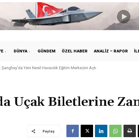
YE
DÜNYA
GÜNDEM
ÖZEL HABER
ANALIZ – RAPOR
İL
 Şanghay’da Yeni Nesil Havacılık Eğitim Merkezini Açtı
da Uçak Biletlerine Za
Paylaş