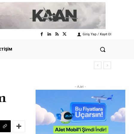
Giriş Yap / Kayıt Ol
ETIŞIM
- AJet -
m