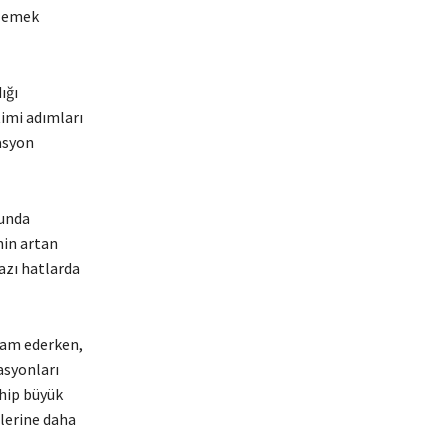
elemek
ığı
timi adımları
rasyon
nunda
nin artan
azı hatlarda
evam ederken,
asyonları
ahip büyük
ilerine daha