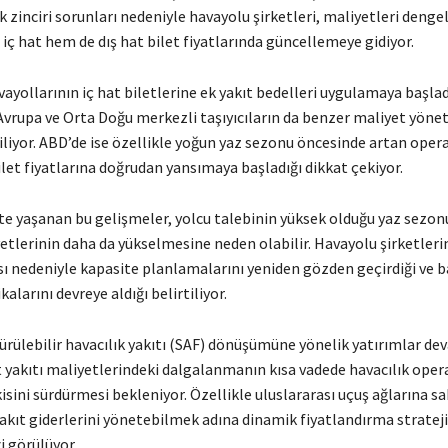
k zinciri sorunları nedeniyle havayolu şirketleri, maliyetleri deng
ç hat hem de dış hat bilet fiyatlarında güncellemeye gidiyor.
vayollarının iç hat biletlerine ek yakıt bedelleri uygulamaya başlad
 Avrupa ve Orta Doğu merkezli taşıyıcıların da benzer maliyet yöne
diliyor. ABD’de ise özellikle yoğun yaz sezonu öncesinde artan ope
ilet fiyatlarına doğrudan yansımaya başladığı dikkat çekiyor.
te yaşanan bu gelişmeler, yolcu talebinin yüksek olduğu yaz sezo
etlerinin daha da yükselmesine neden olabilir. Havayolu şirketleri
sı nedeniyle kapasite planlamalarını yeniden gözden geçirdiği ve b
kalarını devreye aldığı belirtiliyor.
ürülebilir havacılık yakıtı (SAF) dönüşümüne yönelik yatırımlar d
t yakıtı maliyetlerindeki dalgalanmanın kısa vadede havacılık oper
isini sürdürmesi bekleniyor. Özellikle uluslararası uçuş ağlarına s
 yakıt giderlerini yönetebilmek adına dinamik fiyatlandırma stratej
i görülüyor.