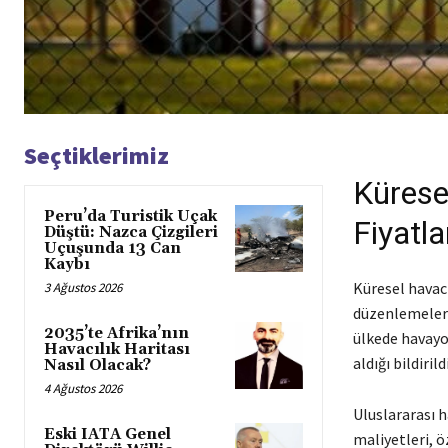
Seçtiklerimiz
Küresel
Peru’da Turistik Uçak
Fiyatla
Düştü: Nazca Çizgileri
Uçuşunda 13 Can
Kaybı
Küresel havacı
3 Ağustos 2026
düzenlemeleri
2035’te Afrika’nın
ülkede havayol
Havacılık Haritası
aldığı bildirildi
Nasıl Olacak?
4 Ağustos 2026
Uluslararası 
Eski IATA Genel
maliyetleri, ö