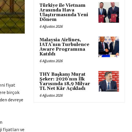
Türkiye ile Vietnam
Arasında Hava
Ulaştırmasında Yeni
Dönem
6 Ağustos 2026
Malaysia Airlines,
IATA’nın Turbulence
Aware Programına
Katıldı
6 Ağustos 2026
THY Başkanı Murat
Şeker: 2026’nın İlk
Yarısında 18,9 Milyar
ni fiyat
TL Net Kâr Açıkladı
ere birçok
6 Ağustos 2026
niden devreye
on
 fiyatları ve