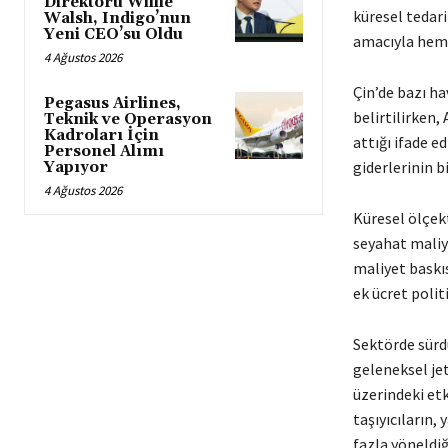
Direktörü Willie
küresel tedari
Walsh, Indigo’nun
Yeni CEO’su Oldu
amacıyla hem i
4 Ağustos 2026
Çin’de bazı ha
Pegasus Airlines,
belirtilirken,
Teknik ve Operasyon
Kadroları İçin
attığı ifade e
Personel Alımı
giderlerinin b
Yapıyor
4 Ağustos 2026
Küresel ölçek
seyahat maliy
maliyet baskı
ek ücret politi
Sektörde sürd
geleneksel je
üzerindeki etk
taşıyıcıların,
fazla yöneldiğ