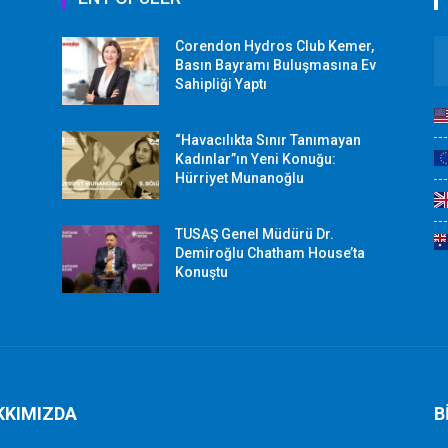
Corendon Hydros Club Kemer,
r
Basın Bayramı Buluşmasına Ev
Sahipliği Yaptı
“Havacılıkta Sınır Tanımayan
Kadınlar”ın Yeni Konuğu:
Hürriyet Munanoğlu
TUSAŞ Genel Müdürü Dr.
Demiroğlu Chatham House’ta
Konuştu
KKIMIZDA
B